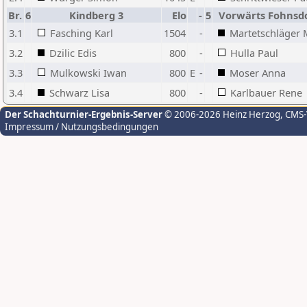
Br.
6
Kindberg 3
Elo
-
5
Vorwärts Fohnsdo
3.1
Fasching Karl
1504
-
Martetschläger 
3.2
Dzilic Edis
800
-
Hulla Paul
3.3
Mulkowski Iwan
800
E
-
Moser Anna
3.4
Schwarz Lisa
800
-
Karlbauer Rene
Der Schachturnier-Ergebnis-Server
© 2006-2026 Heinz Herzog
, CMS
Impressum / Nutzungsbedingungen