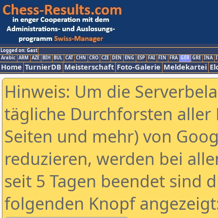
Logged on: Gast
Arabic
ARM
AZE
BIH
BUL
CAT
CHN
CRO
CZE
DEN
ENG
ESP
FAI
FIN
FRA
GER
GRE
INA
I
Home
TurnierDB
Meisterschaft
Foto-Galerie
Meldekartei
El
Hinweis: Um die Serverbel
tägliche Durchforsten aller 
Seiten und mehr) von Goog
reduzieren, werden bei alle
seit 5 Tagen beendet sind d
folgenden Knopf angezeigt