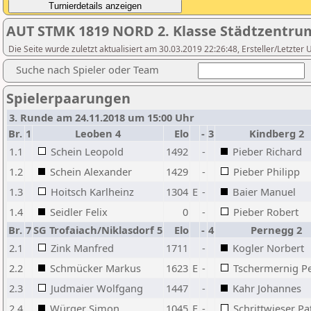
AUT STMK 1819 NORD 2. Klasse Städtzentru
Die Seite wurde zuletzt aktualisiert am 30.03.2019 22:26:48, Ersteller/Letzter
Suche nach Spieler oder Team
Spielerpaarungen
3. Runde am 24.11.2018 um 15:00 Uhr
Br.
1
Leoben 4
Elo
-
3
Kindberg 2
1.1
Schein Leopold
1492
-
Pieber Richard
1.2
Schein Alexander
1429
-
Pieber Philipp
1.3
Hoitsch Karlheinz
1304
E
-
Baier Manuel
1.4
Seidler Felix
0
-
Pieber Robert
Br.
7
SG Trofaiach/Niklasdorf 5
Elo
-
4
Pernegg 2
2.1
Zink Manfred
1711
-
Kogler Norbert
2.2
Schmücker Markus
1623
E
-
Tschermernig Pe
2.3
Judmaier Wolfgang
1447
-
Kahr Johannes
2.4
Würger Simon
1045
E
-
Schrittwieser Pa