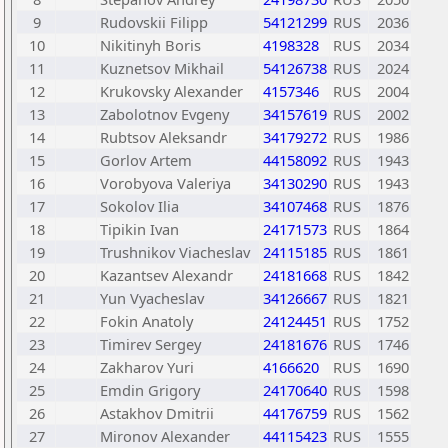
9
Rudovskii Filipp
54121299
RUS
2036
10
Nikitinyh Boris
4198328
RUS
2034
11
Kuznetsov Mikhail
54126738
RUS
2024
12
Krukovsky Alexander
4157346
RUS
2004
13
Zabolotnov Evgeny
34157619
RUS
2002
14
Rubtsov Aleksandr
34179272
RUS
1986
15
Gorlov Artem
44158092
RUS
1943
16
Vorobyova Valeriya
34130290
RUS
1943
17
Sokolov Ilia
34107468
RUS
1876
18
Tipikin Ivan
24171573
RUS
1864
19
Trushnikov Viacheslav
24115185
RUS
1861
20
Kazantsev Alexandr
24181668
RUS
1842
21
Yun Vyacheslav
34126667
RUS
1821
22
Fokin Anatoly
24124451
RUS
1752
23
Timirev Sergey
24181676
RUS
1746
24
Zakharov Yuri
4166620
RUS
1690
25
Emdin Grigory
24170640
RUS
1598
26
Astakhov Dmitrii
44176759
RUS
1562
27
Mironov Alexander
44115423
RUS
1555