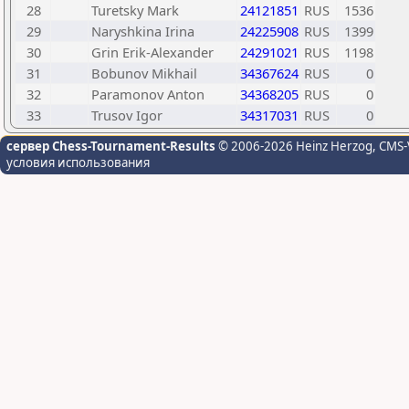
28
Turetsky Mark
24121851
RUS
1536
29
Naryshkina Irina
24225908
RUS
1399
30
Grin Erik-Alexander
24291021
RUS
1198
31
Bobunov Mikhail
34367624
RUS
0
32
Paramonov Anton
34368205
RUS
0
33
Trusov Igor
34317031
RUS
0
сервер Chess-Tournament-Results
© 2006-2026 Heinz Herzog
, CMS-
условия использования