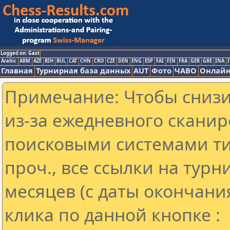
Logged on: Gast
Arabic
ARM
AZE
BIH
BUL
CAT
CHN
CRO
CZE
DEN
ENG
ESP
FAI
FIN
FRA
GER
GRE
INA
I
Главная
Турнирная база данных
AUT
Фото
ЧАВО
Онлайн
Примечание: Чтобы снизит
из-за ежедневного сканир
поисковыми системами ти
проч., все ссылки на тур
месяцев (с даты окончани
клика по данной кнопке :