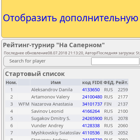
Отобразить дополнительну
Рейтинг-турнир "На Саперном"
Последнее обновление08.07.2018 21:13:20, Автор/Последняя загрузка: St.
Search for player
Стартовый список
Ном.
Имя
код FIDE
ФЕД.
Рейт.
1
Aleksandrov Danila
4133650
RUS
2259
2
Artamonov Valery
24100480
RUS
2177
3
WFM
Nazarova Anastasia
34101737
FIN
2137
4
Savinov Leonid
4166264
RUS
2100
5
Sugakov Dmitry S.
24265900
RUS
2078
6
Vunder Andrey
4128338
RUS
2060
7
Myshkovskiy Sviatoslav
4110536
RUS
2052
8
Stepanov Andrey
24198730
RUS
2050