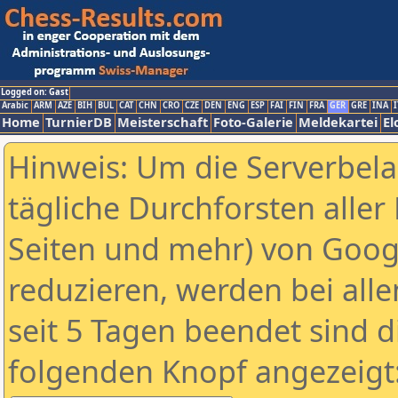
Logged on: Gast
Arabic
ARM
AZE
BIH
BUL
CAT
CHN
CRO
CZE
DEN
ENG
ESP
FAI
FIN
FRA
GER
GRE
INA
I
Home
TurnierDB
Meisterschaft
Foto-Galerie
Meldekartei
El
Hinweis: Um die Serverbel
tägliche Durchforsten aller 
Seiten und mehr) von Goog
reduzieren, werden bei alle
seit 5 Tagen beendet sind d
folgenden Knopf angezeigt