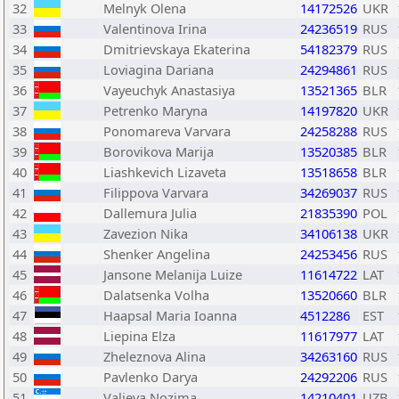
32
Melnyk Olena
14172526
UKR
33
Valentinova Irina
24236519
RUS
34
Dmitrievskaya Ekaterina
54182379
RUS
35
Loviagina Dariana
24294861
RUS
36
Vayeuchyk Anastasiya
13521365
BLR
37
Petrenko Maryna
14197820
UKR
38
Ponomareva Varvara
24258288
RUS
39
Borovikova Marija
13520385
BLR
40
Liashkevich Lizaveta
13518658
BLR
41
Filippova Varvara
34269037
RUS
42
Dallemura Julia
21835390
POL
43
Zavezion Nika
34106138
UKR
44
Shenker Angelina
24253456
RUS
45
Jansone Melanija Luize
11614722
LAT
46
Dalatsenka Volha
13520660
BLR
47
Haapsal Maria Ioanna
4512286
EST
48
Liepina Elza
11617977
LAT
49
Zheleznova Alina
34263160
RUS
50
Pavlenko Darya
24292206
RUS
51
Valieva Nozima
14210401
UZB