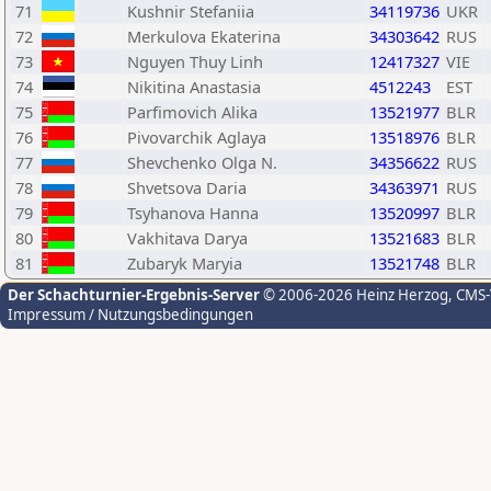
71
Kushnir Stefaniia
34119736
UKR
72
Merkulova Ekaterina
34303642
RUS
73
Nguyen Thuy Linh
12417327
VIE
74
Nikitina Anastasia
4512243
EST
75
Parfimovich Alika
13521977
BLR
76
Pivovarchik Aglaya
13518976
BLR
77
Shevchenko Olga N.
34356622
RUS
78
Shvetsova Daria
34363971
RUS
79
Tsyhanova Hanna
13520997
BLR
80
Vakhitava Darya
13521683
BLR
81
Zubaryk Maryia
13521748
BLR
Der Schachturnier-Ergebnis-Server
© 2006-2026 Heinz Herzog
, CMS
Impressum / Nutzungsbedingungen