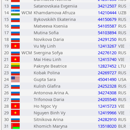
13
Satanovskaia Evgeniia
34212507
RUS
14
WCM
Khamdamova Afruza
14210444
UZB
15
Bykovskikh Ekaterina
44150679
RUS
16
Matveeva Kseniia
54105587
RUS
17
Mutina Sofia
54103894
RUS
18
Novikova Daria
24291250
RUS
19
Vu My Linh
12413267
VIE
20
WCM
Svergina Sofya
24276120
RUS
21
Mai Hieu Linh
12415740
VIE
22
Paknyte Beatrice
12827452
LTU
23
Kobak Polina
24269727
RUS
24
Gupta Sara
45041490
USA
25
Kulish Glafira
24252328
RUS
26
Antonova Arina A.
34274308
RUS
27
Trifonova Daria
24205540
RUS
28
Ho Ngoc Vy
12415723
VIE
29
Nguyen Binh Vy
12419966
VIE
30
Sitnikova Arina
24282910
RUS
31
Khomich Maryna
13518020
BLR