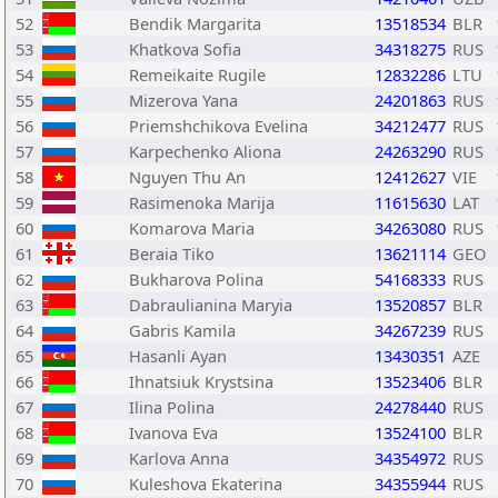
52
Bendik Margarita
13518534
BLR
53
Khatkova Sofia
34318275
RUS
54
Remeikaite Rugile
12832286
LTU
55
Mizerova Yana
24201863
RUS
56
Priemshchikova Evelina
34212477
RUS
57
Karpechenko Aliona
24263290
RUS
58
Nguyen Thu An
12412627
VIE
59
Rasimenoka Marija
11615630
LAT
60
Komarova Maria
34263080
RUS
61
Beraia Tiko
13621114
GEO
62
Bukharova Polina
54168333
RUS
63
Dabraulianina Maryia
13520857
BLR
64
Gabris Kamila
34267239
RUS
65
Hasanli Ayan
13430351
AZE
66
Ihnatsiuk Krystsina
13523406
BLR
67
Ilina Polina
24278440
RUS
68
Ivanova Eva
13524100
BLR
69
Karlova Anna
34354972
RUS
70
Kuleshova Ekaterina
34355944
RUS