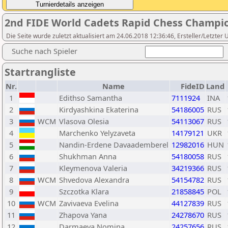
2nd FIDE World Cadets Rapid Chess Champio
Die Seite wurde zuletzt aktualisiert am 24.06.2018 12:36:46, Ersteller/Letzter
Suche nach Spieler
Startrangliste
Nr.
Name
FideID
Land
1
Edithso Samantha
7111924
INA
2
Kirdyashkina Ekaterina
54186005
RUS
3
WCM
Vlasova Olesia
54113067
RUS
4
Marchenko Yelyzaveta
14179121
UKR
5
Nandin-Erdene Davaademberel
12982016
HUN
6
Shukhman Anna
54180058
RUS
7
Kleymenova Valeria
34219366
RUS
8
WCM
Shvedova Alexandra
54154782
RUS
9
Szczotka Klara
21858845
POL
10
WCM
Zavivaeva Evelina
44127839
RUS
11
Zhapova Yana
24278670
RUS
12
Darmaeva Nomina
24257656
RUS