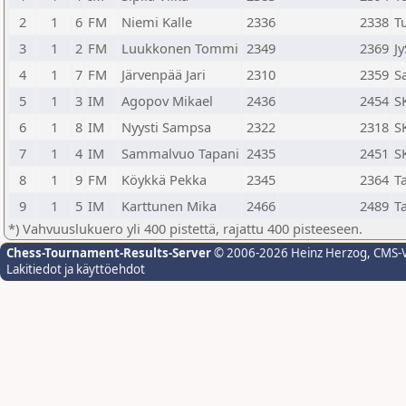
2
1
6
FM
Niemi Kalle
2336
2338
T
3
1
2
FM
Luukkonen Tommi
2349
2369
Jy
4
1
7
FM
Järvenpää Jari
2310
2359
S
5
1
3
IM
Agopov Mikael
2436
2454
S
6
1
8
IM
Nyysti Sampsa
2322
2318
S
7
1
4
IM
Sammalvuo Tapani
2435
2451
S
8
1
9
FM
Köykkä Pekka
2345
2364
T
9
1
5
IM
Karttunen Mika
2466
2489
T
*) Vahvuuslukuero yli 400 pistettä, rajattu 400 pisteeseen.
Chess-Tournament-Results-Server
© 2006-2026 Heinz Herzog
, CMS-
Lakitiedot ja käyttöehdot