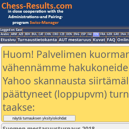
Logged on: Gast
Arabic
ARM
AZE
BIH
BUL
CAT
CHN
CRO
CZE
DEN
ENG
ESP
FAI
FIN
FRA
GER
GRE
INA
I
Etusivu
Turnaustietokanta
AUT mestaruus
Kuvat
FAQ
Onlin
Huom! Palvelimen kuorman
vähennämme hakukoneiden
Yahoo skannausta siirtämällä
päättyneet (loppupvm) turn
taakse:
Suomen mestaruusturnaus 2018