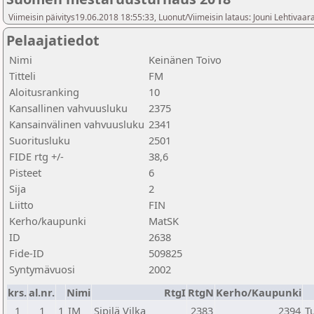
Viimeisin päivitys19.06.2018 18:55:33, Luonut/Viimeisin lataus: Jouni Lehtivaar
Pelaajatiedot
Nimi
Keinänen Toivo
Titteli
FM
Aloitusranking
10
Kansallinen vahvuusluku
2375
Kansainvälinen vahvuusluku
2341
Suoritusluku
2501
FIDE rtg +/-
38,6
Pisteet
6
Sija
2
Liitto
FIN
Kerho/kaupunki
MatSK
ID
2638
Fide-ID
509825
Syntymävuosi
2002
krs.
al.nr.
Nimi
RtgI
RtgN
Kerho/Kaupunki
1
1
1
IM
Sipilä Vilka
2383
2394
T