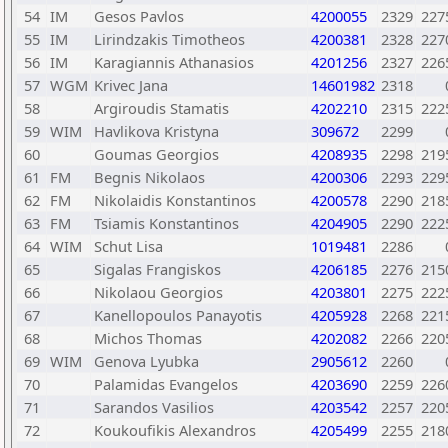
54
IM
Gesos Pavlos
4200055
2329
227
55
IM
Lirindzakis Timotheos
4200381
2328
227
56
IM
Karagiannis Athanasios
4201256
2327
226
57
WGM
Krivec Jana
14601982
2318
58
Argiroudis Stamatis
4202210
2315
222
59
WIM
Havlikova Kristyna
309672
2299
60
Goumas Georgios
4208935
2298
219
61
FM
Begnis Nikolaos
4200306
2293
229
62
FM
Nikolaidis Konstantinos
4200578
2290
218
63
FM
Tsiamis Konstantinos
4204905
2290
222
64
WIM
Schut Lisa
1019481
2286
65
Sigalas Frangiskos
4206185
2276
215
66
Nikolaou Georgios
4203801
2275
222
67
Kanellopoulos Panayotis
4205928
2268
221
68
Michos Thomas
4202082
2266
220
69
WIM
Genova Lyubka
2905612
2260
70
Palamidas Evangelos
4203690
2259
226
71
Sarandos Vasilios
4203542
2257
220
72
Koukoufikis Alexandros
4205499
2255
218