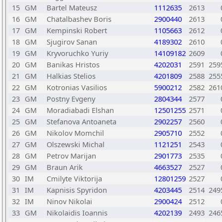
15
GM
Bartel Mateusz
1112635
2613
16
GM
Chatalbashev Boris
2900440
2613
17
GM
Kempinski Robert
1105663
2612
18
GM
Sjugirov Sanan
4189302
2610
19
GM
Kryvoruchko Yuriy
14109182
2609
20
GM
Banikas Hristos
4202031
2591
259
21
GM
Halkias Stelios
4201809
2588
255
22
GM
Kotronias Vasilios
5900212
2582
261
23
GM
Postny Evgeny
2804344
2577
24
GM
Moradiabadi Elshan
12501255
2571
25
GM
Stefanova Antoaneta
2902257
2560
26
GM
Nikolov Momchil
2905710
2552
27
GM
Olszewski Michal
1121251
2543
28
GM
Petrov Marijan
2901773
2535
29
GM
Braun Arik
4663527
2527
30
IM
Cmilyte Viktorija
12801259
2527
31
IM
Kapnisis Spyridon
4203445
2514
249
32
IM
Ninov Nikolai
2900424
2512
33
GM
Nikolaidis Ioannis
4202139
2493
246