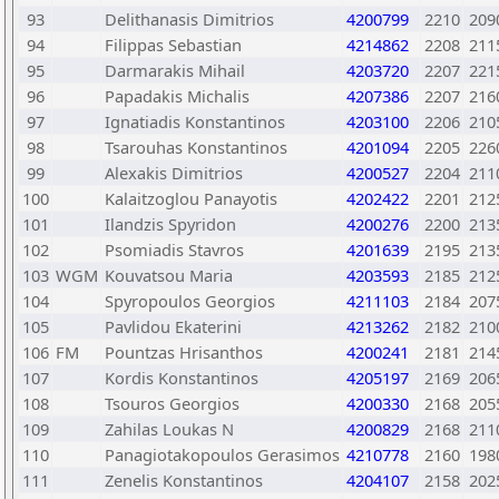
93
Delithanasis Dimitrios
4200799
2210
209
94
Filippas Sebastian
4214862
2208
211
95
Darmarakis Mihail
4203720
2207
221
96
Papadakis Michalis
4207386
2207
216
97
Ignatiadis Konstantinos
4203100
2206
210
98
Tsarouhas Konstantinos
4201094
2205
226
99
Alexakis Dimitrios
4200527
2204
211
100
Kalaitzoglou Panayotis
4202422
2201
212
101
Ilandzis Spyridon
4200276
2200
213
102
Psomiadis Stavros
4201639
2195
213
103
WGM
Kouvatsou Maria
4203593
2185
212
104
Spyropoulos Georgios
4211103
2184
207
105
Pavlidou Ekaterini
4213262
2182
210
106
FM
Pountzas Hrisanthos
4200241
2181
214
107
Kordis Konstantinos
4205197
2169
206
108
Tsouros Georgios
4200330
2168
205
109
Zahilas Loukas N
4200829
2168
211
110
Panagiotakopoulos Gerasimos
4210778
2160
198
111
Zenelis Konstantinos
4204107
2158
202