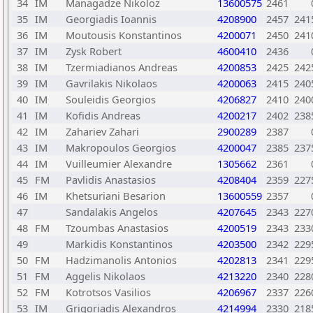
34
IM
Managadze Nikoloz
13600575
2461
35
IM
Georgiadis Ioannis
4208900
2457
241
36
IM
Moutousis Konstantinos
4200071
2450
241
37
IM
Zysk Robert
4600410
2436
38
IM
Tzermiadianos Andreas
4200853
2425
242
39
IM
Gavrilakis Nikolaos
4200063
2415
240
40
IM
Souleidis Georgios
4206827
2410
240
41
IM
Kofidis Andreas
4200217
2402
238
42
IM
Zahariev Zahari
2900289
2387
43
IM
Makropoulos Georgios
4200047
2385
237
44
IM
Vuilleumier Alexandre
1305662
2361
45
FM
Pavlidis Anastasios
4208404
2359
227
46
IM
Khetsuriani Besarion
13600559
2357
47
Sandalakis Angelos
4207645
2343
227
48
FM
Tzoumbas Anastasios
4200519
2343
233
49
Markidis Konstantinos
4203500
2342
229
50
FM
Hadzimanolis Antonios
4202813
2341
229
51
FM
Aggelis Nikolaos
4213220
2340
228
52
FM
Kotrotsos Vasilios
4206967
2337
226
53
IM
Grigoriadis Alexandros
4214994
2330
218