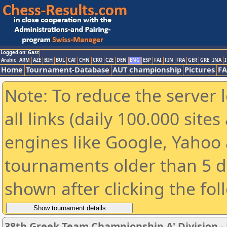
Logged on: Gast
Arabic
ARM
AZE
BIH
BUL
CAT
CHN
CRO
CZE
DEN
ENG
ESP
FAI
FIN
FRA
GER
GRE
INA
I
Home
Tournament-Database
AUT championship
Pictures
F
Note: To reduce the server 
all links (daily 100.000 sit
engines like Google, Yahoo a
tournaments older than 5 d
shown after clicking the fol
38th Greek Team Championship A' Division - 