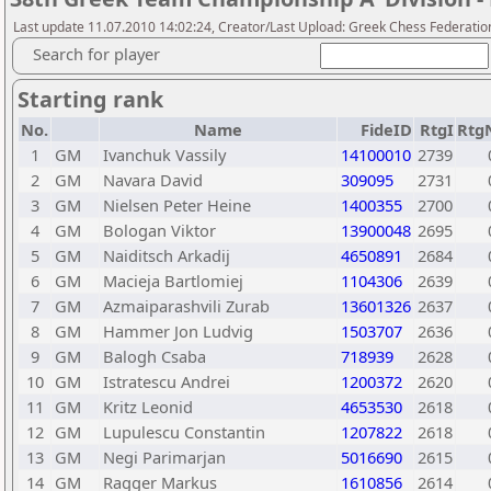
Last update 11.07.2010 14:02:24, Creator/Last Upload: Greek Chess Federation
Search for player
Starting rank
No.
Name
FideID
RtgI
Rtg
1
GM
Ivanchuk Vassily
14100010
2739
2
GM
Navara David
309095
2731
3
GM
Nielsen Peter Heine
1400355
2700
4
GM
Bologan Viktor
13900048
2695
5
GM
Naiditsch Arkadij
4650891
2684
6
GM
Macieja Bartlomiej
1104306
2639
7
GM
Azmaiparashvili Zurab
13601326
2637
8
GM
Hammer Jon Ludvig
1503707
2636
9
GM
Balogh Csaba
718939
2628
10
GM
Istratescu Andrei
1200372
2620
11
GM
Kritz Leonid
4653530
2618
12
GM
Lupulescu Constantin
1207822
2618
13
GM
Negi Parimarjan
5016690
2615
14
GM
Ragger Markus
1610856
2614