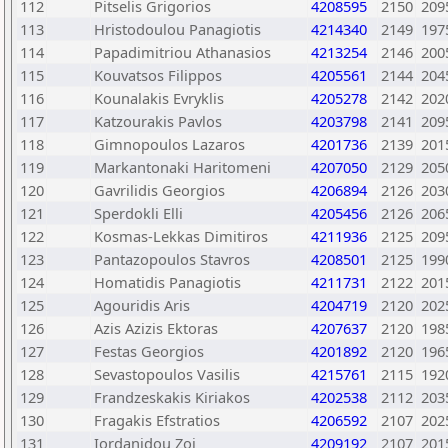
112
Pitselis Grigorios
4208595
2150
209
113
Hristodoulou Panagiotis
4214340
2149
197
114
Papadimitriou Athanasios
4213254
2146
200
115
Kouvatsos Filippos
4205561
2144
204
116
Kounalakis Evryklis
4205278
2142
202
117
Katzourakis Pavlos
4203798
2141
209
118
Gimnopoulos Lazaros
4201736
2139
201
119
Markantonaki Haritomeni
4207050
2129
205
120
Gavrilidis Georgios
4206894
2126
203
121
Sperdokli Elli
4205456
2126
206
122
Kosmas-Lekkas Dimitiros
4211936
2125
209
123
Pantazopoulos Stavros
4208501
2125
199
124
Homatidis Panagiotis
4211731
2122
201
125
Agouridis Aris
4204719
2120
202
126
Azis Azizis Ektoras
4207637
2120
198
127
Festas Georgios
4201892
2120
196
128
Sevastopoulos Vasilis
4215761
2115
192
129
Frandzeskakis Kiriakos
4202538
2112
203
130
Fragakis Efstratios
4206592
2107
202
131
Iordanidou Zoi
4209192
2107
201