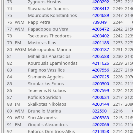
73
Zygouris Hristos
4200292
2252
221
74
Stavrianakis Ioannis
4208412
2249
214
75
Mouroutis Konstantinos
4204689
2247
214
76
WIM
Papp Petra
739049
2244
77
WIM
Papadopoulou Vera
4205472
2242
215
78
Tsekouras Theodoros
4203402
2242
223
79
FM
Mastoras Ilias
4201183
2233
227
80
WGM
Makropoulou Marina
4200187
2231
222
81
Mihailidis Anastacios
4205588
2230
214
82
Kourousis Epaminondas
4211626
2229
215
83
Parginos Vassilios
4207556
2227
216
84
Sismanis Aggelos
4207025
2226
207
85
Skoularikis Fotios
4200500
2224
211
86
Tepelenis Nikolaos
4207599
2224
212
87
Kofidis Spyridon
4200624
2217
212
88
IM
Skalkotas Nikolaos
4200144
2217
208
89
WIM
Brunello Marina
822590
2216
90
WIM
Stiri Alexandra
4205383
2215
216
91
FM
Gogolis Alexandros
4202066
2214
211
92
Kaforos Dimitrios-Alkis
4214358
2214
210