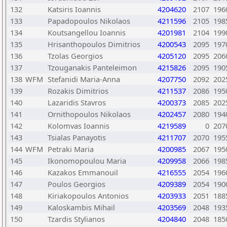
132
Katsiris Ioannis
4204620
2107
196
133
Papadopoulos Nikolaos
4211596
2105
198
134
Koutsangellou Ioannis
4201981
2104
199
135
Hrisanthopoulos Dimitrios
4200543
2095
197
136
Tzolas Georgios
4205120
2095
206
137
Tzouganakis Panteleimon
4215826
2095
190
138
WFM
Stefanidi Maria-Anna
4207750
2092
202
139
Rozakis Dimitrios
4211537
2086
195
140
Lazaridis Stavros
4200373
2085
202
141
Ornithopoulos Nikolaos
4202457
2080
194
142
Kolomvas Ioannis
4219589
0
207
143
Tsialas Panayotis
4211707
2070
195
144
WFM
Petraki Maria
4200985
2067
195
145
Ikonomopoulou Maria
4209958
2066
198
146
Kazakos Emmanouil
4216555
2054
196
147
Poulos Georgios
4209389
2054
190
148
Kiriakopoulos Antonios
4203933
2051
188
149
Kaloskambis Mihail
4203569
2048
193
150
Tzardis Stylianos
4204840
2048
185