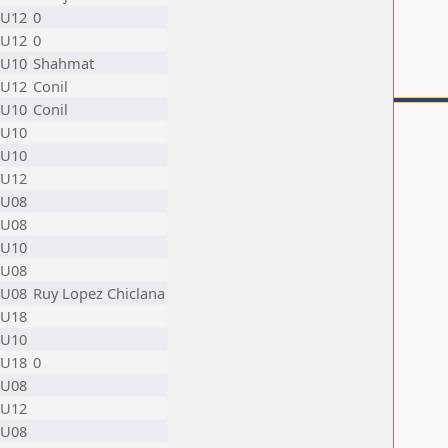
U12
0
U12
0
U10
Shahmat
U12
Conil
U10
Conil
U10
U10
U12
U08
U08
U10
U08
U08
Ruy Lopez Chiclana
U18
U10
U18
0
U08
U12
U08