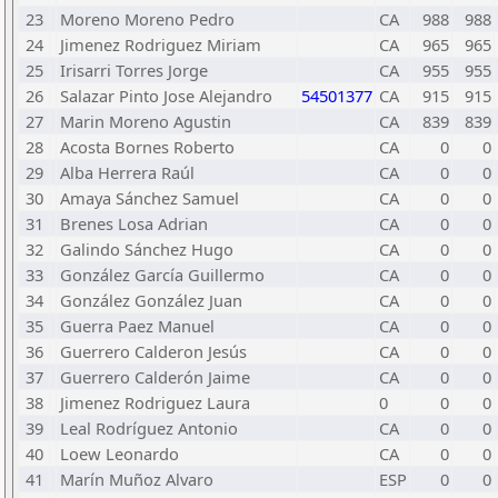
23
Moreno Moreno Pedro
CA
988
988
24
Jimenez Rodriguez Miriam
CA
965
965
25
Irisarri Torres Jorge
CA
955
955
26
Salazar Pinto Jose Alejandro
54501377
CA
915
915
27
Marin Moreno Agustin
CA
839
839
28
Acosta Bornes Roberto
CA
0
0
29
Alba Herrera Raúl
CA
0
0
30
Amaya Sánchez Samuel
CA
0
0
31
Brenes Losa Adrian
CA
0
0
32
Galindo Sánchez Hugo
CA
0
0
33
González García Guillermo
CA
0
0
34
González González Juan
CA
0
0
35
Guerra Paez Manuel
CA
0
0
36
Guerrero Calderon Jesús
CA
0
0
37
Guerrero Calderón Jaime
CA
0
0
38
Jimenez Rodriguez Laura
0
0
0
39
Leal Rodríguez Antonio
CA
0
0
40
Loew Leonardo
CA
0
0
41
Marín Muñoz Alvaro
ESP
0
0