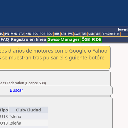
Servert
TA
JPN
MKD
LTU
NED
POL
POR
ROU
RUS
SRB
SVK
SWE
TUR
UKR
VIE
FontSize:11pt
FAQ
Registro en línea
Swiss-Manager
ÖSB
FIDE
aneos diarios de motores como Google o Yahoo,
 se muestran tras pulsar el siguiente botón:
hess Federation (Licence 538)
Buscar
Tipo
Club/Ciudad
U18
Isleña
U18
Isleña