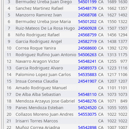
3
Bermudez Ureba Juan Diego
54501199
CA
1689
1630
4
Sanchez Martinez Rafael
54548179
CA
1662
1357
5
Manzorro Ramirez Ivan
24568708
CA
1627
1492
6
Bermudez Ureba Jose Maria
54501202
CA
1550
1322
7
Ruiz-Mateos De La Rosa Hugo
24560928
CA
1507
1507
8
Niño Rodriguez Rafael
24568759
CA
1456
1294
9
Garcia Rodriguez Angel
24582719
CA
1438
1377
10
Correa Roque Yanira
24568600
CA
1392
1270
11
Rodriguez Rufino Juan Antonio
54506263
CA
1313
1175
12
Navarro Aragon Victor
54548241
CA
1255
977
13
Garcia Rodriguez Alvaro
24589373
CA
1223
1116
14
Palomino Lopez Juan Carlos
54535883
CA
1217
1106
15
Insua Conesa Claudia
24541907
CA
1207
1207
16
Amado Rodriguez Manuel
CA
1101
1101
17
De Alba Alba Sebastian
54548110
CA
1073
1073
18
Mendoza Arzayus Jose Gabriel
54548276
CA
1071
849
19
Panes Mendoza Esteban
54524520
CA
1055
1055
20
Collazos Moreno Juan Andres
54553075
CA
1022
1022
21
Irisarri Torres Marcos
CA
1022
1022
22
Muñoz Correa Ariadna
54542898
CA
1007
1007