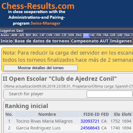
Logged on: Gast
Arabic
ARM
AZE
BIH
BUL
CAT
CHN
CRO
CZE
DEN
ENG
ESP
FAI
FIN
FRA
GER
GRE
INA
I
Inicio
Base de datos de torneos
Campeonato AUT
Imágenes
Nota: Para reducir la carga del servidor en los esc
todos los torneos finalizados hace más de 2 semanas
II Open Escolar "Club de Ajedrez Conil"
Última actualización09.06.2018 23:58:31, Propietario/Última carga: Spanish C
Search for player
Ranking inicial
No.
Nombre
FIDE-ID
FED
Elo
EloN
1
Tocino Rivas Maria Milagros
32093721
CA
1752
1694
2
Garcia Rodriguez Luis
24568643
CA
1740
1694