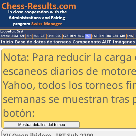
Logged on: Gast
Arabic
ARM
AZE
BIH
BUL
CAT
CHN
CRO
CZE
DEN
ENG
ESP
FAI
FIN
FRA
GER
GRE
INA
I
Inicio
Base de datos de torneos
Campeonato AUT
Imágenes
Nota: Para reducir la carga 
escaneos diarios de motor
Yahoo, todos los torneos f
semanas se muestran tras p
botón:
XV Open ibidem - IRT Sub 2200