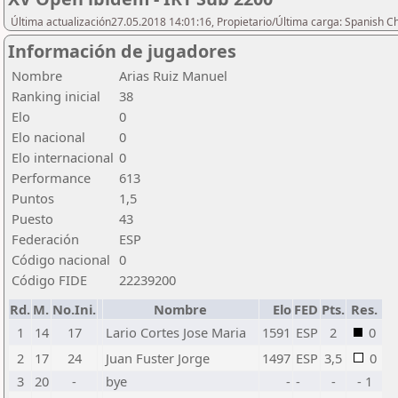
Última actualización27.05.2018 14:01:16, Propietario/Última carga: Spanish C
Información de jugadores
Nombre
Arias Ruiz Manuel
Ranking inicial
38
Elo
0
Elo nacional
0
Elo internacional
0
Performance
613
Puntos
1,5
Puesto
43
Federación
ESP
Código nacional
0
Código FIDE
22239200
Rd.
M.
No.Ini.
Nombre
Elo
FED
Pts.
Res.
1
14
17
Lario Cortes Jose Maria
1591
ESP
2
0
2
17
24
Juan Fuster Jorge
1497
ESP
3,5
0
3
20
-
bye
-
-
-
- 1