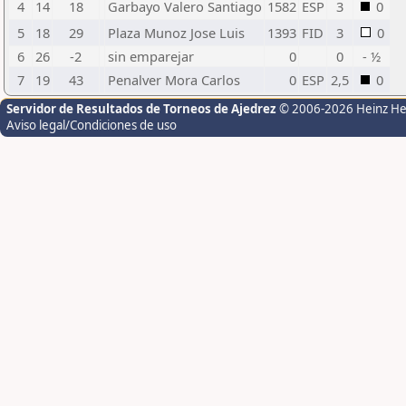
4
14
18
Garbayo Valero Santiago
1582
ESP
3
0
5
18
29
Plaza Munoz Jose Luis
1393
FID
3
0
6
26
-2
sin emparejar
0
0
- ½
7
19
43
Penalver Mora Carlos
0
ESP
2,5
0
Servidor de Resultados de Torneos de Ajedrez
© 2006-2026 Heinz H
Aviso legal/Condiciones de uso