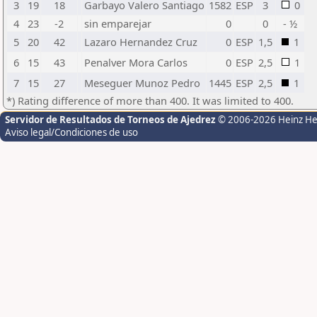
3
19
18
Garbayo Valero Santiago
1582
ESP
3
0
4
23
-2
sin emparejar
0
0
- ½
5
20
42
Lazaro Hernandez Cruz
0
ESP
1,5
1
6
15
43
Penalver Mora Carlos
0
ESP
2,5
1
7
15
27
Meseguer Munoz Pedro
1445
ESP
2,5
1
*) Rating difference of more than 400. It was limited to 400.
Servidor de Resultados de Torneos de Ajedrez
© 2006-2026 Heinz H
Aviso legal/Condiciones de uso