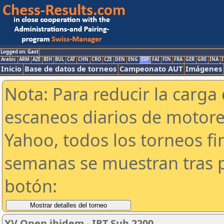
Logged on: Gast
Arabic
ARM
AZE
BIH
BUL
CAT
CHN
CRO
CZE
DEN
ENG
ESP
FAI
FIN
FRA
GER
GRE
INA
I
Inicio
Base de datos de torneos
Campeonato AUT
Imágenes
Nota: Para reducir la carga 
escaneos diarios de motor
Yahoo, todos los torneos f
semanas se muestran tras p
botón:
XV Open ibidem - IRT Sub 2200