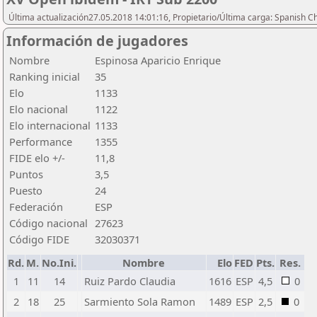
Última actualización27.05.2018 14:01:16, Propietario/Última carga: Spanish C
Información de jugadores
Nombre
Espinosa Aparicio Enrique
Ranking inicial
35
Elo
1133
Elo nacional
1122
Elo internacional
1133
Performance
1355
FIDE elo +/-
11,8
Puntos
3,5
Puesto
24
Federación
ESP
Código nacional
27623
Código FIDE
32030371
Rd.
M.
No.Ini.
Nombre
Elo
FED
Pts.
Res.
1
11
14
Ruiz Pardo Claudia
1616
ESP
4,5
0
2
18
25
Sarmiento Sola Ramon
1489
ESP
2,5
0