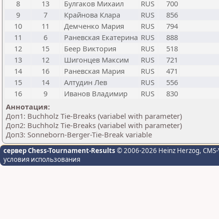
8
13
Булгаков Михаил
RUS
700
9
7
Крайнова Клара
RUS
856
10
11
Демченко Мария
RUS
794
11
6
Раневская Екатерина
RUS
888
12
15
Беер Виктория
RUS
518
13
12
Шигонцев Максим
RUS
721
14
16
Раневская Мария
RUS
471
15
14
Алтудин Лев
RUS
556
16
9
Иванов Владимир
RUS
830
Аннотация:
Доп1: Buchholz Tie-Breaks (variabel with parameter)
Доп2: Buchholz Tie-Breaks (variabel with parameter)
Доп3: Sonneborn-Berger-Tie-Break variable
сервер Chess-Tournament-Results
© 2006-2026 Heinz Herzog
, CMS-
условия использования