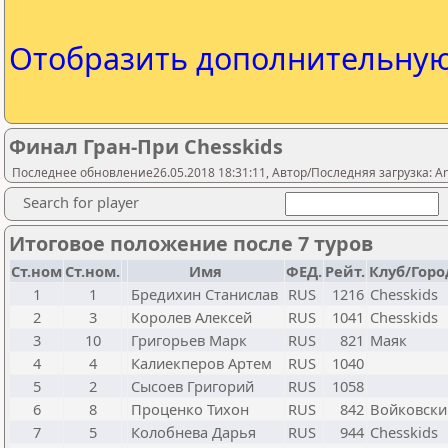
Отобразить дополнительну
Финал Гран-При Chesskids
Последнее обновление26.05.2018 18:31:11, Автор/Последняя загрузка: A
Search for player
Итоговое положение после 7 туров
Ст.ном
Ст.ном.
Имя
ФЕД.
Рейт.
Клуб/Горо
1
1
Бредихин Станислав
RUS
1216
Chesskids
2
3
Королев Алексей
RUS
1041
Chesskids
3
10
Григорьев Марк
RUS
821
Маяк
4
4
Калиекперов Артем
RUS
1040
5
2
Сысоев Григорий
RUS
1058
6
8
Проценко Тихон
RUS
842
Войковски
7
5
Колобнева Дарья
RUS
944
Chesskids