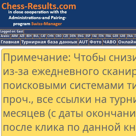
Logged on: Gast
Arabic
ARM
AZE
BIH
BUL
CAT
CHN
CRO
CZE
DEN
ENG
ESP
FAI
FIN
FRA
GER
GRE
INA
I
Главная
Турнирная база данных
AUT
Фото
ЧАВО
Онлайн
Примечание: Чтобы снизи
из-за ежедневного скани
поисковыми системами ти
проч., все ссылки на тур
месяцев (с даты окончан
после клика по данной кн