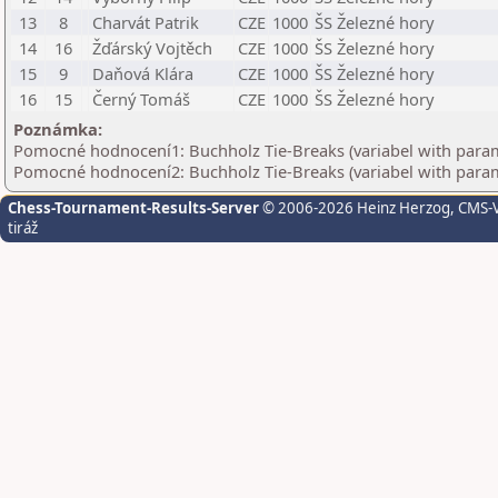
13
8
Charvát Patrik
CZE
1000
ŠS Železné hory
14
16
Žďárský Vojtěch
CZE
1000
ŠS Železné hory
15
9
Daňová Klára
CZE
1000
ŠS Železné hory
16
15
Černý Tomáš
CZE
1000
ŠS Železné hory
Poznámka:
Pomocné hodnocení1: Buchholz Tie-Breaks (variabel with para
Pomocné hodnocení2: Buchholz Tie-Breaks (variabel with para
Chess-Tournament-Results-Server
© 2006-2026 Heinz Herzog
, CMS-
tiráž