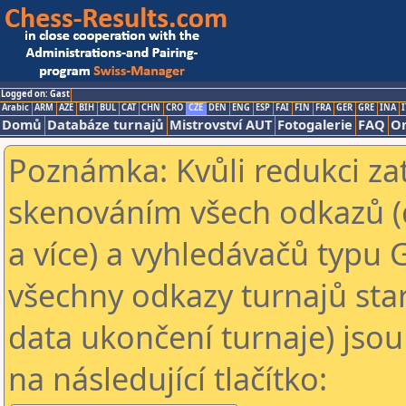
Logged on: Gast
Arabic
ARM
AZE
BIH
BUL
CAT
CHN
CRO
CZE
DEN
ENG
ESP
FAI
FIN
FRA
GER
GRE
INA
I
Domů
Databáze turnajů
Mistrovství AUT
Fotogalerie
FAQ
On
Poznámka: Kvůli redukci za
skenováním všech odkazů (
a více) a vyhledávačů typu 
všechny odkazy turnajů star
data ukončení turnaje) jsou
na následující tlačítko: