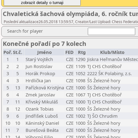
Chvaletická šachová olympiáda, 6. ročník turn
Poslední aktualizace26.05.2018 13:59:57, Creator/Last Upload: Chess Federati
Search for player
Konečné pořadí po 7 kolech
Poř.
St.č.
Jméno
FED
Rtg
Klub/Místo
1
1
Starý Vojtěch
CZE
1290
Jiskra Heřmanův Městec
2
2
Jun Rostislav
CZE
1109
TJ CHS Chotěboř
3
5
Horák Prokop
CZE
1052
2222 ŠK Polabiny, z.s.
4
3
Hrdlička Jan
CZE
1098
ŠS Železné hory
5
13
Pařízková Kristýna
CZE
1000
ŠS Železné hory
6
4
Zmek Jaroslav
CZE
1067
TJ CHS Chotěboř
7
11
Křivský Mikuláš
CZE
1000
TJ CHS Chotěboř
8
12
Ozank Tobias
CZE
1000
ŠS Železné hory
9
6
Jindřišek Luboš
CZE
1002
TJ ŠO Chrudim
10
10
Káninský Daniel
CZE
1000
ŠS Železné hory
11
7
Burešová Beáta
CZE
1000
ŠS Železné hory
12
14
Výborný Filip
CZE
1000
ŠS Železné hory