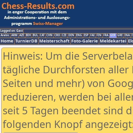
Logged on: Gast
Arabic
ARM
AZE
BIH
BUL
CAT
CHN
CRO
CZE
DEN
ENG
ESP
FAI
FIN
FRA
GER
GRE
INA
I
Home
TurnierDB
Meisterschaft
Foto-Galerie
Meldekartei
El
Hinweis: Um die Serverbel
tägliche Durchforsten aller 
Seiten und mehr) von Goog
reduzieren, werden bei alle
seit 5 Tagen beendet sind d
folgenden Knopf angezeigt