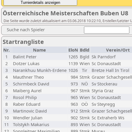
Österreichische Meisterschaften Buben U8
Die Seite wurde zuletzt aktualisiert am 03.06.2018 10:22:10, Ersteller/Letzte
Suche nach Spieler
Startrangliste
Nr.
Name
EloN
Bdld
Verein/Ort
1
Balint Peter
1265
Bgld
Sk Parndorf
2
Dotzer Lukas
1139
Wien
Sc Donaustadt
3
Narankhuu Munkh-Erdene
1026
Tir
Bretze Hall In Tirol
4
Mauthner Theo
984
Stmk
Grazer Schachgesell
5
Schirmbeck David
973
NÖ
Sv Stockerau
6
Maiberg Aurel
967
Stmk
Styria Graz
7
Rosol Philip
965
Wien
Sc Donaustadt
8
Raber Eduard
963
OÖ
Sv Steyregg
9
Martinovic David
912
Stmk
Grazer Schachgesell
10
Wendler Julian
902
Stmk
Sc Extraherb Ws
11
Tolstykh Makarius
893
Wien
Sc Donaustadt
12
Sonnleitner Maximilian
889
Stmk
Murau