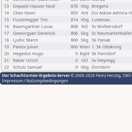
13
Depaoli-Hauser Noel
876
Vbg
Bregenz
14
Chen Kevin
855
Knt
Esv Askoe Admira Vi
15
Fussenegger Tim
814
Vbg
Lustenau
16
Baumgartner Lucas
808
NÖ
Sv Wolkersdorf
17
Geworgyan Derenick
806
Sbg
Sc Neumarkt/Walle
18
Ljubic Marin
800
Sbg
Sk Pjesak
19
Pavlov Julian
800
Wien
1. Sk Ottakring
20
Hegedüs Hugo
0
Bgld
Sk Parndorf
21
Raber Ulrich
0
OÖ
Sv Steyregg
22
Schulz Samuel
0
Vbg
Dornbirn
Der Schachturnier-Ergebnis-Server
© 2006-2026 Heinz Herzog
, CMS
Impressum / Nutzungsbedingungen