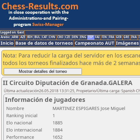
Logged on: Gast
Arabic
ARM
AZE
BIH
BUL
CAT
CHN
CRO
CZE
DEN
ENG
ESP
FAI
FIN
FRA
GER
GRE
INA
I
Inicio
Base de datos de torneos
Campeonato AUT
Imágenes
Nota: Para reducir la carga del servidor en los esc
todos los torneos finalizados hace más de 2 semanas
II Circuito Diputación de Granada.GALERA
Última actualización26.05.2018 13:31:25, Propietario/Última carga: Spanish C
Información de jugadores
Nombre
MARTINEZ ESPIGARES Jose Miguel
Ranking inicial
1
Elo nacional
1885
Elo internacional
1884
Performance
1652