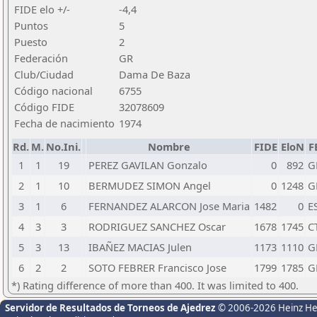
FIDE elo +/-
-4,4
Puntos
5
Puesto
2
Federación
GR
Club/Ciudad
Dama De Baza
Código nacional
6755
Código FIDE
32078609
Fecha de nacimiento
1974
Rd.
M.
No.Ini.
Nombre
FIDE
EloN
F
1
1
19
PEREZ GAVILAN Gonzalo
0
892
G
2
1
10
BERMUDEZ SIMON Angel
0
1248
G
3
1
6
FERNANDEZ ALARCON Jose Maria
1482
0
E
4
3
3
RODRIGUEZ SANCHEZ Oscar
1678
1745
C
5
3
13
IBAÑEZ MACIAS Julen
1173
1110
G
6
2
2
SOTO FEBRER Francisco Jose
1799
1785
G
*) Rating difference of more than 400. It was limited to 400.
Servidor de Resultados de Torneos de Ajedrez
© 2006-2026 Heinz H