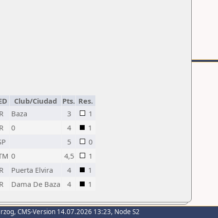
ED
Club/Ciudad
Pts.
Res.
R
Baza
3
1
R
0
4
1
SP
5
0
TM
0
4,5
1
R
Puerta Elvira
4
1
R
Dama De Baza
4
1
erzog
, CMS-Version 14.07.2026 13:23, Node S2