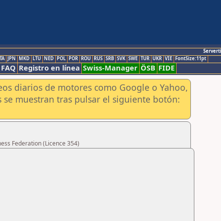
Servert
TA
JPN
MKD
LTU
NED
POL
POR
ROU
RUS
SRB
SVK
SWE
TUR
UKR
VIE
FontSize:11pt
FAQ
Registro en línea
Swiss-Manager
ÖSB
FIDE
aneos diarios de motores como Google o Yahoo,
 se muestran tras pulsar el siguiente botón:
hess Federation (Licence 354)