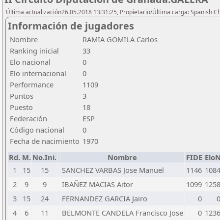
Última actualización26.05.2018 13:31:25, Propietario/Última carga: Spanish C
Información de jugadores
Nombre
RAMIA GOMILA Carlos
Ranking inicial
33
Elo nacional
0
Elo internacional
0
Performance
1109
Puntos
3
Puesto
18
Federación
ESP
Código nacional
0
Fecha de nacimiento
1970
Rd.
M.
No.Ini.
Nombre
FIDE
Elo
1
15
15
SANCHEZ VARBAS Jose Manuel
1146
108
2
9
9
IBAÑEZ MACIAS Aitor
1099
125
3
15
24
FERNANDEZ GARCIA Jairo
0
4
6
11
BELMONTE CANDELA Francisco Jose
0
123