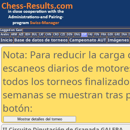
Logged on: Gast
Arabic
ARM
AZE
BIH
BUL
CAT
CHN
CRO
CZE
DEN
ENG
ESP
FAI
FIN
FRA
GER
GRE
INA
I
Inicio
Base de datos de torneos
Campeonato AUT
Imágenes
Nota: Para reducir la carga 
escaneos diarios de motor
todos los torneos finalizad
semanas se muestran tras p
botón:
II Circuito Diputación de Granada.GALERA