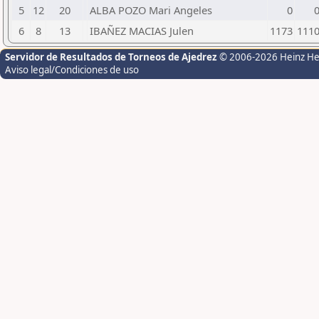
5
12
20
ALBA POZO Mari Angeles
0
6
8
13
IBAÑEZ MACIAS Julen
1173
111
Servidor de Resultados de Torneos de Ajedrez
© 2006-2026 Heinz H
Aviso legal/Condiciones de uso