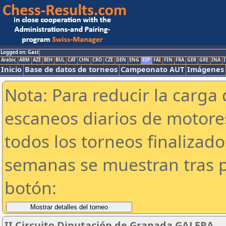
Logged on: Gast
Arabic
ARM
AZE
BIH
BUL
CAT
CHN
CRO
CZE
DEN
ENG
ESP
FAI
FIN
FRA
GER
GRE
INA
I
Inicio
Base de datos de torneos
Campeonato AUT
Imágenes
Nota: Para reducir la carga 
escaneos diarios de motor
todos los torneos finalizad
semanas se muestran tras p
botón:
II Circuito Diputación de Granada.GALERA