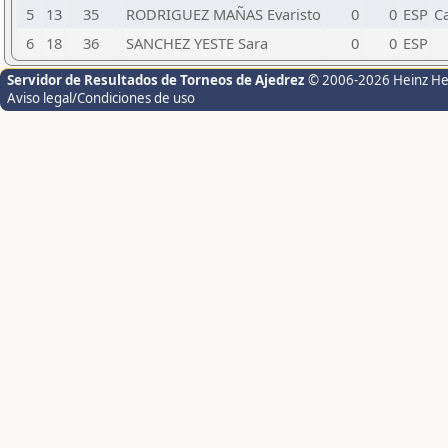
5
13
35
RODRIGUEZ MAÑAS Evaristo
0
0
ESP
Ca
6
18
36
SANCHEZ YESTE Sara
0
0
ESP
Servidor de Resultados de Torneos de Ajedrez
© 2006-2026 Heinz H
Aviso legal/Condiciones de uso