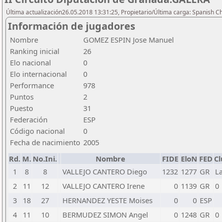
Última actualización26.05.2018 13:31:25, Propietario/Última carga: Spanish C
Información de jugadores
Nombre
GOMEZ ESPIN Jose Manuel
Ranking inicial
26
Elo nacional
0
Elo internacional
0
Performance
978
Puntos
2
Puesto
31
Federación
ESP
Código nacional
0
Fecha de nacimiento
2005
Rd.
M.
No.Ini.
Nombre
FIDE
EloN
FED
Cl
1
8
8
VALLEJO CANTERO Diego
1232
1277
GR
L
2
11
12
VALLEJO CANTERO Irene
0
1139
GR
0
3
18
27
HERNANDEZ YESTE Moises
0
0
ESP
4
11
10
BERMUDEZ SIMON Angel
0
1248
GR
0