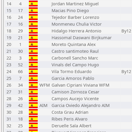
14
4
Jordan Martinez Miguel
15
17
Macias Pino Diego
16
24
Tejedor Barber Lorenzo
17
16
Monmeneu Chulia Victor
18
29
Hidalgo Herrera Antonio
By12
19
21
Hassomal Daswani Birjkumar
20
1
Moreto Quintana Alex
21
30
Castro santimoteo Raul
22
3
Carbonell Sancho Marc
23
52
Vinals del Campo Hugo
24
66
Vila Tormo Eduardo
By12
25
7
Garcia Amoros Pablo
26
34
WFM
Galvan Cipriani Viviana WFM
27
31
Camison Zornoza Cesar
28
26
Campos Aucejo Vicente
29
42
AIM
Garcia Oviedo Alejandro AIM
30
28
Costa Grau Adrian
31
18
Ribes Peris Alvaro
32
25
Deruelle Sala Albert