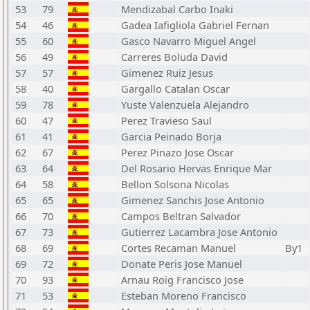
53
79
Mendizabal Carbo Inaki
54
46
Gadea Iafigliola Gabriel Fernan
55
60
Gasco Navarro Miguel Angel
56
49
Carreres Boluda David
57
57
Gimenez Ruiz Jesus
58
40
Gargallo Catalan Oscar
59
78
Yuste Valenzuela Alejandro
60
47
Perez Travieso Saul
61
41
Garcia Peinado Borja
62
67
Perez Pinazo Jose Oscar
63
64
Del Rosario Hervas Enrique Mar
64
58
Bellon Solsona Nicolas
65
65
Gimenez Sanchis Jose Antonio
66
70
Campos Beltran Salvador
67
73
Gutierrez Lacambra Jose Antonio
68
69
Cortes Recaman Manuel
By1
69
72
Donate Peris Jose Manuel
70
93
Arnau Roig Francisco Jose
71
53
Esteban Moreno Francisco