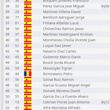
33
38
Bixquert Jimenez Francisco
34
33
Perez Garcia Jose Miguel
By56
35
23
Martinez Villena David
36
77
Benlloch Adroguer Jorge
37
61
Follana Albelda Lucia
38
50
Chiloeches Ramon Jesus
39
37
Martinez Vestergaard Kristian
40
35
Monmeneu Chulia Vicente Juan
41
51
Luque Saiz Javier
42
10
Navarro Diaz Carles
43
45
Gutierrez Marco Dario
44
32
Bosch Jorda Ricard
45
59
Movsisyan Tigran
46
44
Birnoveanu Petru
47
56
Soliva Ruiz Ramon
48
62
Garcia Grueso Miguel Angel
49
76
Donate Moreno David
50
55
Garcia De La Fuente Alvaro
51
13
Cebrian Flores Juan Antonio
By12
52
43
Sifre Montalva Alfredo