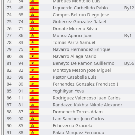
72
54
Marques Montolio Luis
73
48
Izquierdo Carbellido Pablo
By12
74
68
Campos Beltran Diego Jose
75
74
Gutierrez Gonzalez Rafael
76
71
Donate Moreno Silvia
77
86
Munoz Aparici Juan
By1
78
83
Tomas Parra Samuel
79
75
Navarro Hernandez Enrique
80
89
Navarro Aliaga Mario
81
94
Beneyto De Ramon Guillermo
By56
82
82
Montoya Meson Jose Miguel
83
98
Pastor Casabella Luis
84
80
Fernandez Gonzalez Francisco I
85
91
Yeghikyan Yeva
86
11
Rodriguez Valencoso Juan Carlos
87
81
Randazzo Kukhta Nikole Alexandr
88
87
Domenech Torres Adam
89
90
Lain Sanchez Juan Carlos
90
85
Echeverria Graciela
91
88
Palao Minguez Fernando