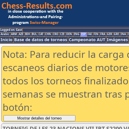
Logged on: Gast
Arabic
ARM
AZE
BIH
BUL
CAT
CHN
CRO
CZE
DEN
ENG
ESP
FAI
FIN
FRA
GER
GRE
INA
I
Inicio
Base de datos de torneos
Campeonato AUT
Imágenes
Nota: Para reducir la carga 
escaneos diarios de motor
todos los torneos finalizad
semanas se muestran tras p
botón:
TORNEIG DE LES 23 NACIONS VII IRT S2200 