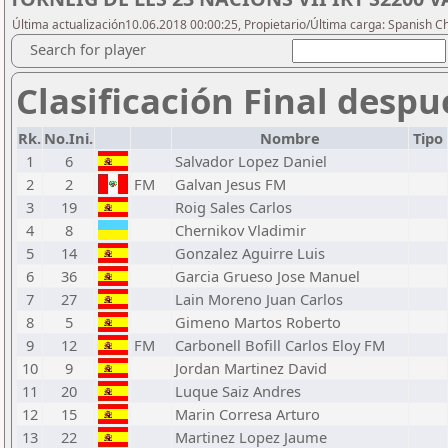
Última actualización10.06.2018 00:00:25, Propietario/Última carga: Spanish C
Search for player
Clasificación Final despu
Rk.
No.Ini.
Nombre
Tipo
1
6
Salvador Lopez Daniel
2
2
FM
Galvan Jesus FM
3
19
Roig Sales Carlos
4
8
Chernikov Vladimir
5
14
Gonzalez Aguirre Luis
6
36
Garcia Grueso Jose Manuel
7
27
Lain Moreno Juan Carlos
8
5
Gimeno Martos Roberto
9
12
FM
Carbonell Bofill Carlos Eloy FM
10
9
Jordan Martinez David
11
20
Luque Saiz Andres
12
15
Marin Corresa Arturo
13
22
Martinez Lopez Jaume