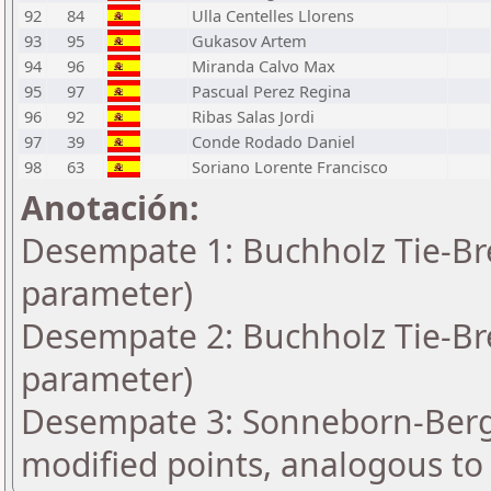
92
84
Ulla Centelles Llorens
93
95
Gukasov Artem
94
96
Miranda Calvo Max
95
97
Pascual Perez Regina
96
92
Ribas Salas Jordi
97
39
Conde Rodado Daniel
98
63
Soriano Lorente Francisco
Anotación:
Desempate 1: Buchholz Tie-Bre
parameter)
Desempate 2: Buchholz Tie-Bre
parameter)
Desempate 3: Sonneborn-Berge
modified points, analogous to