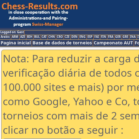
Logged on: Gast
Arabic
ARM
AZE
BIH
BUL
CAT
CHN
CRO
CZE
DEN
ENG
ESP
FAI
FIN
FRA
GER
GRE
INA
I
Pagina inicial
Base de dados de torneios
Campeonato AUT
F
Nota: Para reduzir a carga 
verificação diária de todos 
100.000 sites e mais) por 
como Google, Yahoo e Co, t
torneios com mais de 2 sem
clicar no botão a seguir :