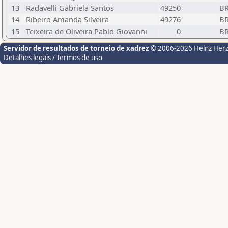
13
Radavelli Gabriela Santos
49250
B
14
Ribeiro Amanda Silveira
49276
B
15
Teixeira de Oliveira Pablo Giovanni
0
B
Servidor de resultados de torneio de xadrez
© 2006-2026 Heinz Her
Detalhes legais / Termos de uso