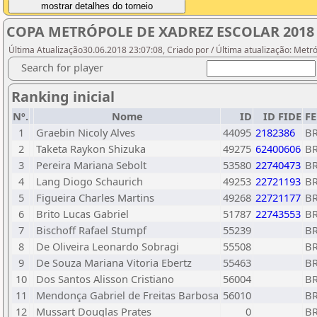
COPA METRÓPOLE DE XADREZ ESCOLAR 2018 2ª
Última Atualização30.06.2018 23:07:08, Criado por / Última atualização: Metr
Search for player
Ranking inicial
Nº.
Nome
ID
ID FIDE
F
1
Graebin Nicoly Alves
44095
2182386
B
2
Taketa Raykon Shizuka
49275
62400606
B
3
Pereira Mariana Sebolt
53580
22740473
B
4
Lang Diogo Schaurich
49253
22721193
B
5
Figueira Charles Martins
49268
22721177
B
6
Brito Lucas Gabriel
51787
22743553
B
7
Bischoff Rafael Stumpf
55239
B
8
De Oliveira Leonardo Sobragi
55508
B
9
De Souza Mariana Vitoria Ebertz
55463
B
10
Dos Santos Alisson Cristiano
56004
B
11
Mendonça Gabriel de Freitas Barbosa
56010
B
12
Mussart Douglas Prates
0
B