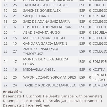
15
25
TRUEBA ARGÜELLES PABLO
ESP
0
EDM TO
16
22
SANCHEZ GOMEZ ALEX
ESP
0
COLEGIO
17
21
SAN JOSE DANIEL
ESP
0
KOSTKA
18
20
SAEZ DE ADANA SAEZ MARIA
ESP
0
COLEGI
19
6
BUSTILO ESTUPIÑAN ADRIAN
ESP
0
COLEGI
20
1
ABAD BASANTA HUGO
ESP
0
ESCUELA
21
15
MARCOS CIMIANO HUGO
ESP
0
COLEGIO
22
10
GANDARA GARCIA MARTIN
ESP
0
COLEGIO
ZMUDZKI PISKORSKA
23
27
ESP
0
COLEGI
TYMOTEUSZ
MONTES DE NEIRA BALBOA
24
17
ESP
0
EDM PI
LUCAS
25
16
MEDIAVILLA ANGEL
ESP
0
KOSTKA
CENTRO
26
26
VARON LOZANO YORGY ANDRES
ESP
0
PELAYO
27
24
TORIBIO RODRIGUEZ MANUELA
ESP
0
LA MILA
Anotación:
Desempate 1: Buchholz Tie-Breaks (variabel with parameter)
Desempate 2: Buchholz Tie-Breaks (variabel with parameter)
Desempate 3: Fide Tie-Break