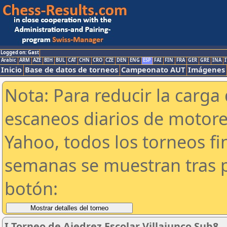
Logged on: Gast
Arabic
ARM
AZE
BIH
BUL
CAT
CHN
CRO
CZE
DEN
ENG
ESP
FAI
FIN
FRA
GER
GRE
INA
I
Inicio
Base de datos de torneos
Campeonato AUT
Imágenes
Nota: Para reducir la carga 
escaneos diarios de motor
Yahoo, todos los torneos f
semanas se muestran tras p
botón:
I Torneo de Ajedrez Escolar Villajunco Sub8