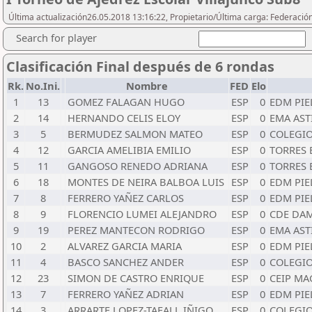
Última actualización26.05.2018 13:16:22, Propietario/Última carga: Federació
Search for player
Clasificación Final después de 6 rondas
Rk.
No.Ini.
Nombre
FED
Elo
1
13
GOMEZ FALAGAN HUGO
ESP
0
EDM PI
2
14
HERNANDO CELIS ELOY
ESP
0
EMA AST
3
5
BERMUDEZ SALMON MATEO
ESP
0
COLEGIO
4
12
GARCIA AMELIBIA EMILIO
ESP
0
TORRES 
5
11
GANGOSO RENEDO ADRIANA
ESP
0
TORRES 
6
18
MONTES DE NEIRA BALBOA LUIS
ESP
0
EDM PI
7
8
FERRERO YAÑEZ CARLOS
ESP
0
EDM PI
8
9
FLORENCIO LUMEI ALEJANDRO
ESP
0
CDE DA
9
19
PEREZ MANTECON RODRIGO
ESP
0
EMA AST
10
2
ALVAREZ GARCIA MARIA
ESP
0
EDM PI
11
4
BASCO SANCHEZ ANDER
ESP
0
COLEGI
12
23
SIMON DE CASTRO ENRIQUE
ESP
0
CEIP MA
13
7
FERRERO YAÑEZ ADRIAN
ESP
0
EDM PI
14
3
ARRARTE LOPEZ-TAFALL IÑIGO
ESP
0
COLEGI