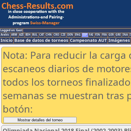
Logged on: Gast
Arabic
ARM
AZE
BIH
BUL
CAT
CHN
CRO
CZE
DEN
ENG
ESP
FAI
FIN
FRA
GER
GRE
INA
I
Inicio
Base de datos de torneos
Campeonato AUT
Imágenes
Nota: Para reducir la carga 
escaneos diarios de motor
todos los torneos finalizad
semanas se muestran tras p
botón:
Olimpiada Nacional 2018 Final (2002-2003) Bl