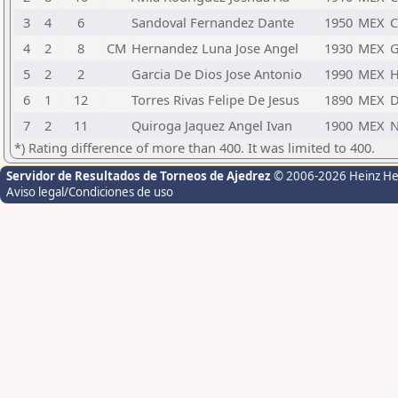
3
4
6
Sandoval Fernandez Dante
1950
MEX
4
2
8
CM
Hernandez Luna Jose Angel
1930
MEX
G
5
2
2
Garcia De Dios Jose Antonio
1990
MEX
6
1
12
Torres Rivas Felipe De Jesus
1890
MEX
7
2
11
Quiroga Jaquez Angel Ivan
1900
MEX
N
*) Rating difference of more than 400. It was limited to 400.
Servidor de Resultados de Torneos de Ajedrez
© 2006-2026 Heinz H
Aviso legal/Condiciones de uso