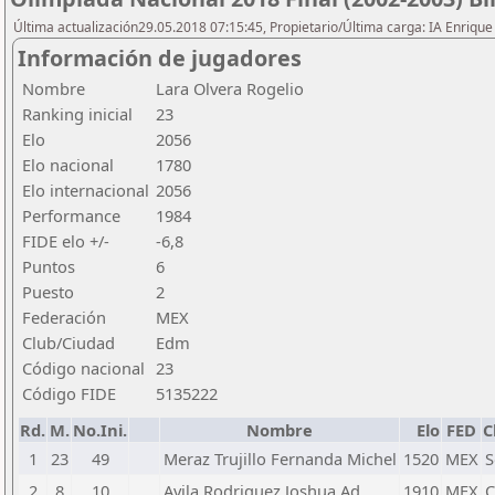
Última actualización29.05.2018 07:15:45, Propietario/Última carga: IA Enriqu
Información de jugadores
Nombre
Lara Olvera Rogelio
Ranking inicial
23
Elo
2056
Elo nacional
1780
Elo internacional
2056
Performance
1984
FIDE elo +/-
-6,8
Puntos
6
Puesto
2
Federación
MEX
Club/Ciudad
Edm
Código nacional
23
Código FIDE
5135222
Rd.
M.
No.Ini.
Nombre
Elo
FED
C
1
23
49
Meraz Trujillo Fernanda Michel
1520
MEX
S
2
8
10
Avila Rodriguez Joshua Ad
1910
MEX
C