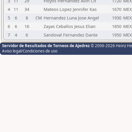
3
11
29
Hoyos Hernandez Ailin Cit
1720
MEX
4
11
34
Mateos Lopez Jennifer Kas
1670
MEX
5
6
8
CM
Hernandez Luna Jose Angel
1930
MEX
6
6
16
Zayas Ceballos Jesus Elian
1850
MEX
7
4
6
Sandoval Fernandez Dante
1950
MEX
Servidor de Resultados de Torneos de Ajedrez
© 2006-2026 Heinz H
Aviso legal/Condiciones de uso