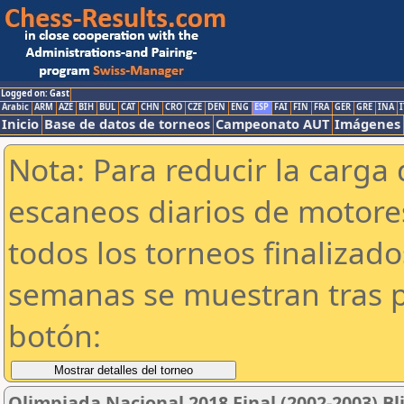
Logged on: Gast
Arabic
ARM
AZE
BIH
BUL
CAT
CHN
CRO
CZE
DEN
ENG
ESP
FAI
FIN
FRA
GER
GRE
INA
I
Inicio
Base de datos de torneos
Campeonato AUT
Imágenes
Nota: Para reducir la carga 
escaneos diarios de motor
todos los torneos finalizad
semanas se muestran tras p
botón:
Olimpiada Nacional 2018 Final (2002-2003) Bl