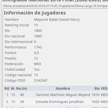
Última actualización29.05.2018 07:15:45, Propietario/Última carga: IA Enriqu
Información de jugadores
Nombre
Maycock Bates David Henry
Ranking inicial
15
Elo
1860
Elo nacional
1860
Elo internacional
0
Performance
1743
Puntos
4,5
Puesto
12
Federación
MEX
Club/Ciudad
Yuc
Código nacional
15
Código FIDE
5142547
Rd.
M.
No.Ini.
Nombre
Elo
FED
1
15
40
Sanchez Martinez Miguel Alejand
1610
MEX
2
15
39
Estrada Dominguez Jonathan
1620
MEX