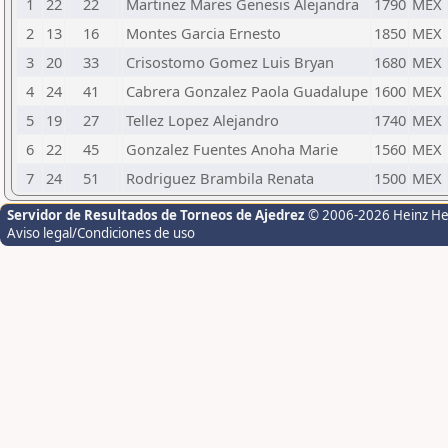
1
22
22
Martinez Mares Genesis Alejandra
1790
MEX
2
13
16
Montes Garcia Ernesto
1850
MEX
3
20
33
Crisostomo Gomez Luis Bryan
1680
MEX
4
24
41
Cabrera Gonzalez Paola Guadalupe
1600
MEX
5
19
27
Tellez Lopez Alejandro
1740
MEX
6
22
45
Gonzalez Fuentes Anoha Marie
1560
MEX
7
24
51
Rodriguez Brambila Renata
1500
MEX
Servidor de Resultados de Torneos de Ajedrez
© 2006-2026 Heinz H
Aviso legal/Condiciones de uso