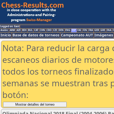
Logged on: Gast
Arabic
ARM
AZE
BIH
BUL
CAT
CHN
CRO
CZE
DEN
ENG
ESP
FAI
FIN
FRA
GER
GRE
INA
I
Inicio
Base de datos de torneos
Campeonato AUT
Imágenes
Nota: Para reducir la carga 
escaneos diarios de motor
todos los torneos finalizad
semanas se muestran tras p
botón:
Olimpiada Nacional 2018 Final (2004-2006) R