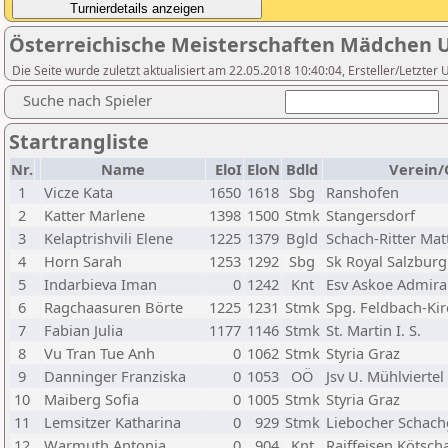
Österreichische Meisterschaften Mädchen 
Die Seite wurde zuletzt aktualisiert am 22.05.2018 10:40:04, Ersteller/Letzte
Suche nach Spieler
Startrangliste
Nr.
Name
EloI
EloN
Bdld
Verein/
1
Vicze Kata
1650
1618
Sbg
Ranshofen
2
Katter Marlene
1398
1500
Stmk
Stangersdorf
3
Kelaptrishvili Elene
1225
1379
Bgld
Schach-Ritter Mat
4
Horn Sarah
1253
1292
Sbg
Sk Royal Salzburg
5
Indarbieva Iman
0
1242
Knt
Esv Askoe Admira 
6
Ragchaasuren Börte
1225
1231
Stmk
Spg. Feldbach-Ki
7
Fabian Julia
1177
1146
Stmk
St. Martin I. S.
8
Vu Tran Tue Anh
0
1062
Stmk
Styria Graz
9
Danninger Franziska
0
1053
OÖ
Jsv U. Mühlviertel
10
Maiberg Sofia
0
1005
Stmk
Styria Graz
11
Lemsitzer Katharina
0
929
Stmk
Liebocher Schach
12
Warmuth Antonia
0
904
Knt
Raiffeisen Kötsc