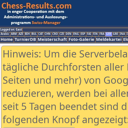
Logged on: Gast
Arabic
ARM
AZE
BIH
BUL
CAT
CHN
CRO
CZE
DEN
ENG
ESP
FAI
FIN
FRA
GER
GRE
INA
I
Home
TurnierDB
Meisterschaft
Foto-Galerie
Meldekartei
El
Hinweis: Um die Serverbel
tägliche Durchforsten aller 
Seiten und mehr) von Goog
reduzieren, werden bei alle
seit 5 Tagen beendet sind d
folgenden Knopf angezeigt