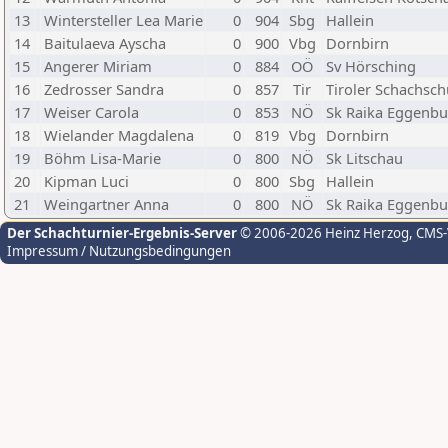
13
Wintersteller Lea Marie
0
904
Sbg
Hallein
14
Baitulaeva Ayscha
0
900
Vbg
Dornbirn
15
Angerer Miriam
0
884
OÖ
Sv Hörsching
16
Zedrosser Sandra
0
857
Tir
Tiroler Schachsch
17
Weiser Carola
0
853
NÖ
Sk Raika Eggenbu
18
Wielander Magdalena
0
819
Vbg
Dornbirn
19
Böhm Lisa-Marie
0
800
NÖ
Sk Litschau
20
Kipman Luci
0
800
Sbg
Hallein
21
Weingartner Anna
0
800
NÖ
Sk Raika Eggenbu
Der Schachturnier-Ergebnis-Server
© 2006-2026 Heinz Herzog
, CMS
Impressum / Nutzungsbedingungen