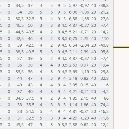
5
0
34,5
37
4
5
9
5
5,97
-0,97
40
-38,8
5
0
34
36
5
5
9
5
6,06
-1,06
20
-21,2
5
0
30,5
32,5
5
4
9
5
6,38
-1,38
20
-27,6
,5
0
46,5
50
3
3
8
4,5
4,87
-0,37
20
-7,4
,5
0
44,5
48,5
4
2
8
4,5
5,21
-0,71
20
-14,2
,5
0
42,5
46
4
2
8
3,5
0,75
2,75
40
110
,5
0
39
42,5
4
2
9
4,5
6,54
-2,04
20
-40,8
,5
0
38,5
40,5
5
3
9
4,5
2,11
2,39
40
95,6
,5
0
37
39
5
2
9
4,5
4,87
-0,37
20
-7,4
,5
0
35
38
4
4
8
3,5
2,53
0,97
20
19,4
,5
0
33,5
36
4
3
9
4,5
5,69
-1,19
20
-23,8
4
0
44
47
4
3
9
4
3,18
0,82
40
32,8
4
0
40
43
4
4
8
4
3,85
0,15
40
6
4
0
37
40
4
3
9
4
4,21
-0,21
20
-4,2
4
0
34,5
37,5
4
2
9
4
1,85
2,15
40
86
4
0
33
35,5
4
3
8
3
1,14
1,86
40
74,4
4
0
33
34,5
5
4
9
4
4,81
-0,81
20
-16,2
4
0
31
32,5
5
3
9
4
4,29
-0,29
40
-11,6
,5
0
43,5
47
5
3
9
3,5
2,88
0,62
20
12,4