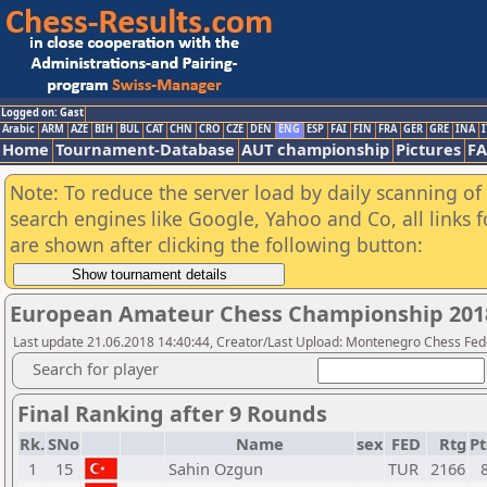
Logged on: Gast
Arabic
ARM
AZE
BIH
BUL
CAT
CHN
CRO
CZE
DEN
ENG
ESP
FAI
FIN
FRA
GER
GRE
INA
I
Home
Tournament-Database
AUT championship
Pictures
F
Note: To reduce the server load by daily scanning of a
search engines like Google, Yahoo and Co, all links 
are shown after clicking the following button:
European Amateur Chess Championship 201
Last update 21.06.2018 14:40:44, Creator/Last Upload: Montenegro Chess Fed
Search for player
Final Ranking after 9 Rounds
Rk.
SNo
Name
sex
FED
Rtg
Pt
1
15
Sahin Ozgun
TUR
2166