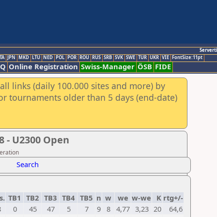
Servert
TA
JPN
MKD
LTU
NED
POL
POR
ROU
RUS
SRB
SVK
SWE
TUR
UKR
VIE
FontSize:11pt
AQ
Online Registration
Swiss-Manager
ÖSB
FIDE
ll links (daily 100.000 sites and more) by
for tournaments older than 5 days (end-date)
8 - U2300 Open
eration
Search
s.
TB1
TB2
TB3
TB4
TB5
n
w
we
w-we
K
rtg+/-
8
0
45
47
5
7
9
8
4,77
3,23
20
64,6