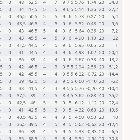
,5
0
48
52,5
4
7
9
7,5
5,76
1,74
20
34,8
,5
0
44
47,5
5
5
9
6,5
5,14
1,36
20
27,2
6
0
46,5
50,5
5
5
9
6
5,73
0,27
20
5,4
6
0
43,5
46,5
4
5
9
6
5,52
0,48
20
9,6
6
0
43
46,5
5
4
9
6
5,64
0,36
20
7,2
6
0
43
45,5
4
5
9
6
4,90
1,10
20
22
6
0
41,5
44,5
4
5
9
6
5,95
0,05
20
1
6
0
41
44,5
4
4
9
6
4,98
1,02
20
20,4
6
0
36
39
4
4
9
6
5,67
0,33
40
13,2
,5
0
42
46,5
4
3
9
5,5
2,94
2,56
20
51,2
,5
0
42
45,5
4
4
9
5,5
6,22
-0,72
20
-14,4
,5
0
39
42,5
5
3
9
5,5
6,60
-1,10
20
-22
,5
0
38
41,5
4
4
9
5,5
5,76
-0,26
40
-10,4
,5
0
37,5
39
4
5
8
4,5
3,62
0,88
40
35,2
5
0
42,5
46
5
3
9
5
6,12
-1,12
20
-22,4
5
0
41
42,5
5
3
9
5
4,32
0,68
20
13,6
5
0
40,5
43,5
4
4
9
5
4,50
0,50
20
10
5
0
36,5
39,5
4
5
9
5
5,62
-0,62
20
-12,4
5
0
36
39
4
5
9
5
5,33
-0,33
20
-6,6
5
0
35
38,5
4
3
8
4
5,54
-1,54
20
-30,8