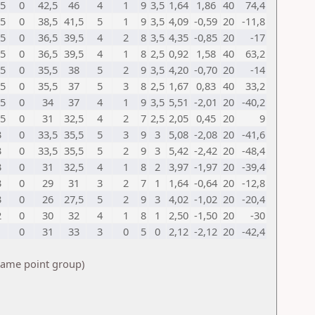
,5
0
42,5
46
4
1
9
3,5
1,64
1,86
40
74,4
,5
0
38,5
41,5
5
1
9
3,5
4,09
-0,59
20
-11,8
,5
0
36,5
39,5
4
2
8
3,5
4,35
-0,85
20
-17
,5
0
36,5
39,5
4
1
8
2,5
0,92
1,58
40
63,2
,5
0
35,5
38
5
2
9
3,5
4,20
-0,70
20
-14
,5
0
35,5
37
5
3
8
2,5
1,67
0,83
40
33,2
,5
0
34
37
4
1
9
3,5
5,51
-2,01
20
-40,2
,5
0
31
32,5
4
2
7
2,5
2,05
0,45
20
9
3
0
33,5
35,5
5
3
9
3
5,08
-2,08
20
-41,6
3
0
33,5
35,5
5
2
9
3
5,42
-2,42
20
-48,4
3
0
31
32,5
4
1
8
2
3,97
-1,97
20
-39,4
3
0
29
31
3
2
7
1
1,64
-0,64
20
-12,8
3
0
26
27,5
5
2
9
3
4,02
-1,02
20
-20,4
2
0
30
32
4
1
8
1
2,50
-1,50
20
-30
1
0
31
33
3
0
5
0
2,12
-2,12
20
-42,4
 same point group)