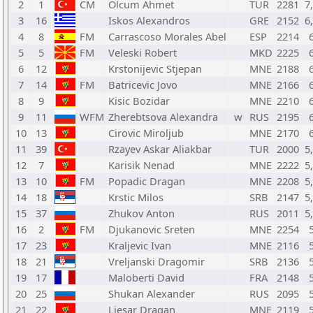
2
1
CM
Olcum Ahmet
TUR
2281
7
3
16
Iskos Alexandros
GRE
2152
6
4
8
FM
Carrascoso Morales Abel
ESP
2214
5
5
FM
Veleski Robert
MKD
2225
6
12
Krstonijevic Stjepan
MNE
2188
7
14
FM
Batricevic Jovo
MNE
2166
8
9
Kisic Bozidar
MNE
2210
9
11
WFM
Zherebtsova Alexandra
w
RUS
2195
10
13
Cirovic Miroljub
MNE
2170
11
39
Rzayev Askar Aliakbar
TUR
2000
5
12
7
Karisik Nenad
MNE
2222
5
13
10
FM
Popadic Dragan
MNE
2208
5
14
18
Krstic Milos
SRB
2147
5
15
37
Zhukov Anton
RUS
2011
5
16
2
FM
Djukanovic Sreten
MNE
2254
17
23
Kraljevic Ivan
MNE
2116
18
21
Vreljanski Dragomir
SRB
2136
19
17
Maloberti David
FRA
2148
20
25
Shukan Alexander
RUS
2095
21
22
Ljesar Dragan
MNE
2119