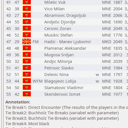
41
47
Miletic Vuk
MNE
1887
3
42
38
Vico Milan
MNE
2004
3
43
27
Abramovic Dragoljub
MNE
2066
3
44
55
Andjelic Djordje
MNE
1690
3
45
30
Cerovic Zoran
MNE
2049
3
46
52
Musikic Stefan
MNE
1776
3
47
29
FM
Hadzi - Manev Ljubomir
MKD
2049
3
48
48
Plamenac Aleksandar
MNE
1835
3
49
36
Mugosa Srdjan
MNE
2012
50
32
Andjic Milonja
MNE
2039
51
41
Petrovic Slavko
MNE
1984
52
51
Delevic Nina
w
MNE
1797
53
44
WFM
Blagojevic Lidija
w
MNE
1928
54
50
Stamatovic Vladimir
MNE
1804
55
42
Skenderovic Ismet
MNE
1977
Annotation:
Tie Break1: Direct Encounter (The results of the players in the
Tie Break2: Buchholz Tie-Breaks (variabel with parameter)
Tie Break3: Buchholz Tie-Breaks (variabel with parameter)
Tie Break4: Most black