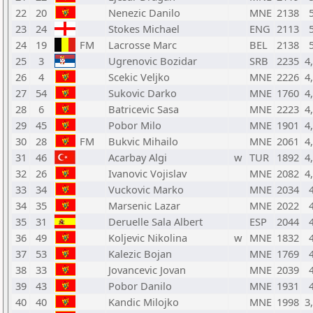
22
20
Nenezic Danilo
MNE
2138
23
24
Stokes Michael
ENG
2113
24
19
FM
Lacrosse Marc
BEL
2138
25
3
Ugrenovic Bozidar
SRB
2235
4
26
4
Scekic Veljko
MNE
2226
4
27
54
Sukovic Darko
MNE
1760
4
28
6
Batricevic Sasa
MNE
2223
4
29
45
Pobor Milo
MNE
1901
4
30
28
FM
Bukvic Mihailo
MNE
2061
4
31
46
Acarbay Algi
w
TUR
1892
4
32
26
Ivanovic Vojislav
MNE
2082
4
33
34
Vuckovic Marko
MNE
2034
34
35
Marsenic Lazar
MNE
2022
35
31
Deruelle Sala Albert
ESP
2044
36
49
Koljevic Nikolina
w
MNE
1832
37
53
Kalezic Bojan
MNE
1769
38
33
Jovancevic Jovan
MNE
2039
39
43
Pobor Danilo
MNE
1931
40
40
Kandic Milojko
MNE
1998
3