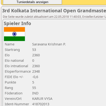
3rd Kolkata International Open Grandmast
Die Seite wurde zuletzt aktualisiert am 22.05.2018 11:40:03, Ersteller/Letzter
Spieler Info
Name
Saravana Krishnan P.
Startrang
53
Elo
2360
Elo national
0
Elo intnational
2360
Eloperformance
2348
FIDE Elo +/-
-0,6
Punkte
5
Rang
55
Föderation
IND
Verein/Ort
KARUR VYSA
Ident-Nummer
418702013