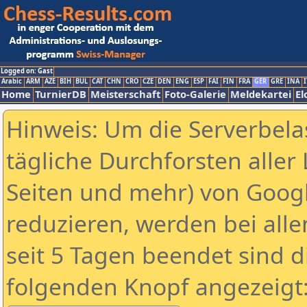
Logged on: Gast
Arabic
ARM
AZE
BIH
BUL
CAT
CHN
CRO
CZE
DEN
ENG
ESP
FAI
FIN
FRA
GER
GRE
INA
I
Home
TurnierDB
Meisterschaft
Foto-Galerie
Meldekartei
El
Hinweis: Um die Serverbela
tägliche Durchforsten aller 
Seiten und mehr) von Goog
reduzieren, werden bei alle
seit 5 Tagen beendet sind d
folgenden Knopf angezeigt