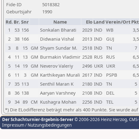
Fide-ID
5018382
Geburtsjahr
1990
Rd.
Br.
Snr
Name
Elo
Land
Verein/Ort
Pkt
1
53
156
Sonkalan Bharati
2029
IND
WB
3,5
2
38
166
Didwania Vishal
2013
IND
GUJ
3,5
3
8
15
GM
Shyam Sundar M.
2518
IND
TN
7
4
11
13
GM
Burmakin Vladimir
2528
RUS
RUS
6,5
5
14
19
GM
Neverov Valeriy
2496
UKR
UKR
6,5
6
11
3
GM
Karthikeyan Murali
2617
IND
PSPB
6,5
7
35
113
Senthil Maran K
2180
IND
TN
5
8
36
138
Aaryan Varshney
2108
IND
DEL
5
9
34
89
CM
Kushagra Mohan
2256
IND
TEL
5
*) Die ELodifferenz beträgt mehr als 400 Punkte. Sie wurde auf
Der Schachturnier-Ergebnis-Server
© 2006-2026 Heinz Herzog
, CMS
Impressum / Nutzungsbedingungen