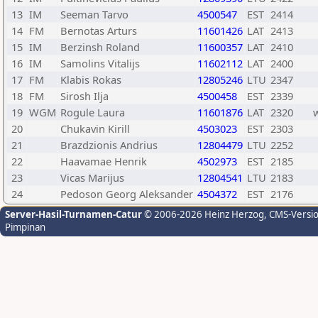
13
IM
Seeman Tarvo
4500547
EST
2414
14
FM
Bernotas Arturs
11601426
LAT
2413
15
IM
Berzinsh Roland
11600357
LAT
2410
16
IM
Samolins Vitalijs
11602112
LAT
2400
17
FM
Klabis Rokas
12805246
LTU
2347
18
FM
Sirosh Ilja
4500458
EST
2339
19
WGM
Rogule Laura
11601876
LAT
2320
20
Chukavin Kirill
4503023
EST
2303
21
Brazdzionis Andrius
12804479
LTU
2252
22
Haavamae Henrik
4502973
EST
2185
23
Vicas Marijus
12804541
LTU
2183
24
Pedoson Georg Aleksander
4504372
EST
2176
Server-Hasil-Turnamen-Catur
© 2006-2026 Heinz Herzog
, CMS-Versi
Pimpinan