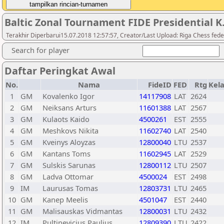
Baltic Zonal Tournament FIDE Presidential K
Terakhir Diperbarui15.07.2018 12:57:57, Creator/Last Upload: Riga Chess fede
Search for player
Daftar Peringkat Awal
No.
Nama
FideID
FED
Rtg
Kel
1
GM
Kovalenko Igor
14117908
LAT
2624
2
GM
Neiksans Arturs
11601388
LAT
2567
3
GM
Kulaots Kaido
4500261
EST
2555
4
GM
Meshkovs Nikita
11602740
LAT
2540
5
GM
Kveinys Aloyzas
12800040
LTU
2537
6
GM
Kantans Toms
11602945
LAT
2529
7
GM
Sulskis Sarunas
12800112
LTU
2507
8
GM
Ladva Ottomar
4500024
EST
2498
9
IM
Laurusas Tomas
12803731
LTU
2465
10
GM
Kanep Meelis
4501047
EST
2440
11
GM
Malisauskas Vidmantas
12800031
LTU
2432
12
IM
Pultinevicius Paulius
12809390
LTU
2422