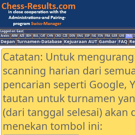
Logged on: Gast
Arabic
ARM
AZE
BIH
BUL
CAT
CHN
CRO
CZE
DEN
ENG
ESP
FAI
FIN
FRA
GER
GRE
INA
I
Depan
Turnamen-Database
Kejuaraan AUT
Gambar
FAQ
Re
Catatan: Untuk mengurangi
scanning harian dari semua
pencarian seperti Google, 
tautan untuk turnamen yan
(dari tanggal selesai) akan
menekan tombol ini: