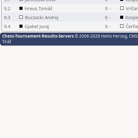
9.2
Hreus Tomáš
0
-
Vríča
9.3
Buczacki Andrej
0
-
Kospe
9.4
Gjabel Juraj
0
-
Čerňa
Chess-Tournament-Results-Servers
© 2006-2026 Heinz Herzog
, CMS
Tiráž