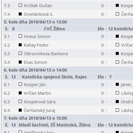
7.3
Krišták Dušan
0
-
Kospe
7.4
Smetánková S.
0
-
Čerňa
5. kolo dňa 2018/04/13 o 13:00
š.
8
CVČ Žilina
Elo
-
12
Katolíck
3.1
Hreus Simon
0
-
Kospe
3.2
Kallay Fedor
0
-
Vríča
3.3
Obrocnikova Barbora
0
-
Kospe
3.4
Elias Simon
0
-
Čerňa
6. kolo dňa 2018/04/13 o 14:00
š.
12
Katolícka spojená škola, Rajec
Elo
-
7
6.1
Kosper Ján
0
-
Janec
6.2
Vríčan Martin
0
-
Láslo
6.3
Kosperová Sára
0
-
Ondrá
6.4
Čerňanský Juraj
0
-
Láslo
7. kolo dňa 2018/04/13 o 15:00
š.
13
Mladí šachisti, ZŠ Matinská, Žilina
Elo
-
12
Katolíck
9.1
Janíčková Lívia
0
-
Kospe