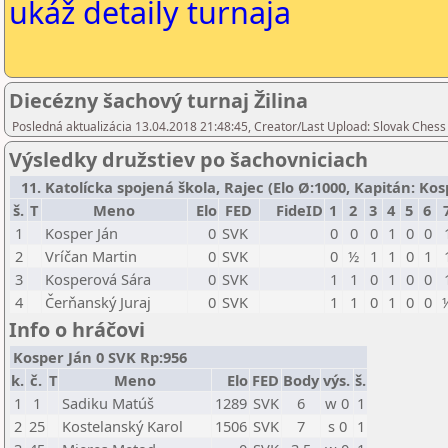
ukáž detaily turnaja
Diecézny šachový turnaj Žilina
Posledná aktualizácia 13.04.2018 21:48:45, Creator/Last Upload: Slovak Chess
Výsledky družstiev po šachovniciach
11. Katolícka spojená škola, Rajec (Elo Ø:1000, Kapitán: Kospe
š.
T
Meno
Elo
FED
FideID
1
2
3
4
5
6
1
Kosper Ján
0
SVK
0
0
0
1
0
0
2
Vríčan Martin
0
SVK
0
½
1
1
0
1
3
Kosperová Sára
0
SVK
1
1
0
1
0
0
4
Čerňanský Juraj
0
SVK
1
1
0
1
0
0
Info o hráčovi
Kosper Ján 0 SVK Rp:956
k.
č.
T
Meno
Elo
FED
Body
výs.
š.
1
1
Sadiku Matúš
1289
SVK
6
w 0
1
2
25
Kostelanský Karol
1506
SVK
7
s 0
1