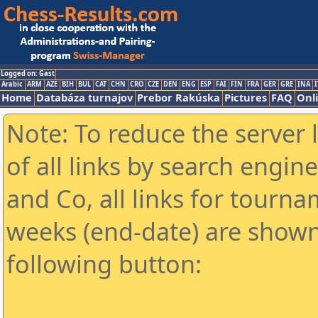
Logged on: Gast
Arabic
ARM
AZE
BIH
BUL
CAT
CHN
CRO
CZE
DEN
ENG
ESP
FAI
FIN
FRA
GER
GRE
INA
I
Home
Databáza turnajov
Prebor Rakúska
Pictures
FAQ
Onl
Note: To reduce the server 
of all links by search engin
and Co, all links for tourn
weeks (end-date) are shown 
following button: