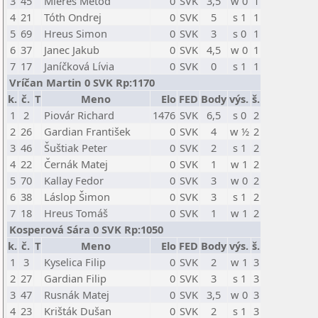
3
45
Mieres Metod
0
SVK
3,5
w 0
1
4
21
Tóth Ondrej
0
SVK
5
s 1
1
5
69
Hreus Simon
0
SVK
3
s 0
1
6
37
Janec Jakub
0
SVK
4,5
w 0
1
7
17
Janíčková Lívia
0
SVK
0
s 1
1
Vríčan Martin 0 SVK Rp:1170
k.
č.
T
Meno
Elo
FED
Body
výs.
š.
1
2
Piovár Richard
1476
SVK
6,5
s 0
2
2
26
Gardian František
0
SVK
4
w ½
2
3
46
Šuštiak Peter
0
SVK
2
s 1
2
4
22
Černák Matej
0
SVK
1
w 1
2
5
70
Kallay Fedor
0
SVK
3
w 0
2
6
38
Láslop Šimon
0
SVK
3
s 1
2
7
18
Hreus Tomáš
0
SVK
1
w 1
2
Kosperová Sára 0 SVK Rp:1050
k.
č.
T
Meno
Elo
FED
Body
výs.
š.
1
3
Kyselica Filip
0
SVK
2
w 1
3
2
27
Gardian Filip
0
SVK
3
s 1
3
3
47
Rusnák Matej
0
SVK
3,5
w 0
3
4
23
Krišták Dušan
0
SVK
2
s 1
3