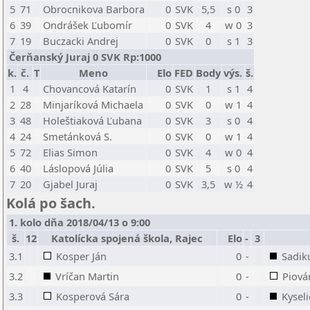
5
71
Obrocnikova Barbora
0
SVK
5,5
s 0
3
6
39
Ondrášek Ľubomír
0
SVK
4
w 0
3
7
19
Buczacki Andrej
0
SVK
0
s 1
3
Čerňanský Juraj 0 SVK Rp:1000
k.
č.
T
Meno
Elo
FED
Body
výs.
š.
1
4
Chovancová Katarín
0
SVK
1
s 1
4
2
28
Minjaríková Michaela
0
SVK
0
w 1
4
3
48
Holeštiaková Ľubana
0
SVK
3
s 0
4
4
24
Smetánková S.
0
SVK
0
w 1
4
5
72
Elias Simon
0
SVK
4
w 0
4
6
40
Láslopová Júlia
0
SVK
5
s 0
4
7
20
Gjabel Juraj
0
SVK
3,5
w ½
4
Kolá po šach.
1. kolo dňa 2018/04/13 o 9:00
š.
12
Katolícka spojená škola, Rajec
Elo
-
3
3.1
Kosper Ján
0
-
Sadik
3.2
Vríčan Martin
0
-
Piová
3.3
Kosperová Sára
0
-
Kyseli