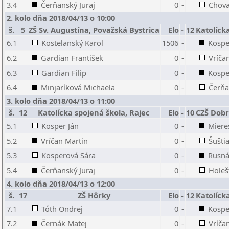
3.4
Čerňanský Juraj
0
-
Chova
2. kolo dňa 2018/04/13 o 10:00
š.
5
ZŠ Sv. Augustína, Považská Bystrica
Elo
-
12
Katolíck
6.1
Kostelanský Karol
1506
-
Kospe
6.2
Gardian František
0
-
Vríča
6.3
Gardian Filip
0
-
Kospe
6.4
Minjaríková Michaela
0
-
Čerňa
3. kolo dňa 2018/04/13 o 11:00
š.
12
Katolícka spojená škola, Rajec
Elo
-
10
CZŠ Dobr
5.1
Kosper Ján
0
-
Miere
5.2
Vríčan Martin
0
-
Šušti
5.3
Kosperová Sára
0
-
Rusná
5.4
Čerňanský Juraj
0
-
Holeš
4. kolo dňa 2018/04/13 o 12:00
š.
17
ZŠ Hôrky
Elo
-
12
Katolíck
7.1
Tóth Ondrej
0
-
Kospe
7.2
Černák Matej
0
-
Vríča