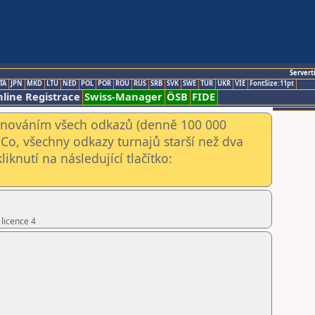
Servert
TA
JPN
MKD
LTU
NED
POL
POR
ROU
RUS
SRB
SVK
SWE
TUR
UKR
VIE
FontSize:11pt
line Registrace
Swiss-Manager
ÖSB
FIDE
kenováním všech odkazů (denně 100 000
Co, všechny odkazy turnajů starší než dva
iknutí na následující tlačítko:
 licence 4