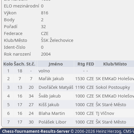
ELO mezinárodní
0
Výkon
816
Body
2
Pořadí
32
Federace
CZE
Klub/Město
ŠSK Želechovice
Ident-číslo
0
Rok narození
2004
Kolo
Šach.
St.č.
Jméno
Rtg
FED
Klub/Místo
1
18
-
volno
-
-
2
7
7
Mařák Jakub
1530
CZE
SK EMKaD Holešo
3
13
20
Dvořáček Matyáš
1190
CZE
Sokol Postoupky
4
16
34
Šváb Jakub
1000
CZE
SK EMKaD Holešo
5
17
27
Kišš Jakub
1000
CZE
ŠK Staré Město
6
16
24
Blaha Martin
1000
CZE
TJ Vlčnov
7
17
30
Polášek Libor
1000
CZE
ŠK Staré Město
Chess-Tournament-Results-Server
© 2006-2026 Heinz Herzog
, CMS-