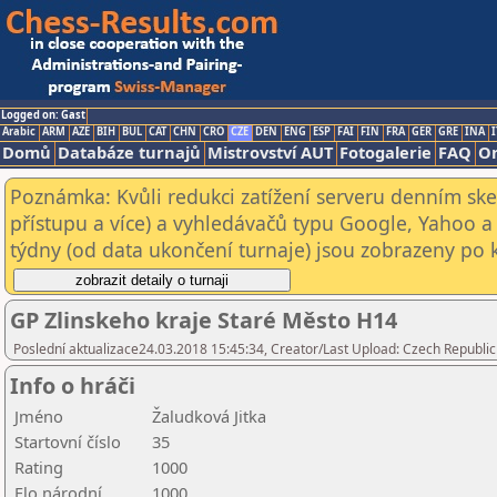
Logged on: Gast
Arabic
ARM
AZE
BIH
BUL
CAT
CHN
CRO
CZE
DEN
ENG
ESP
FAI
FIN
FRA
GER
GRE
INA
I
Domů
Databáze turnajů
Mistrovství AUT
Fotogalerie
FAQ
On
Poznámka: Kvůli redukci zatížení serveru denním s
přístupu a více) a vyhledávačů typu Google, Yahoo a 
týdny (od data ukončení turnaje) jsou zobrazeny po kl
GP Zlinskeho kraje Staré Město H14
Poslední aktualizace24.03.2018 15:45:34, Creator/Last Upload: Czech Republic
Info o hráči
Jméno
Žaludková Jitka
Startovní číslo
35
Rating
1000
Elo národní
1000