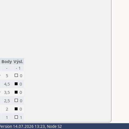
Body
Výsl.
-
- 1
v
5
0
4,5
0
v
3,5
0
2,5
0
2
0
1
1
Version 14.07.2026 13:23, Node S2