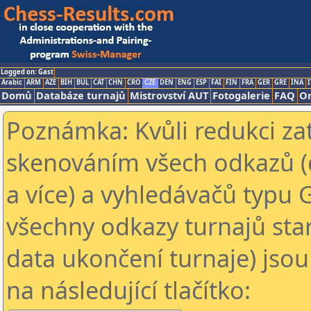
Logged on: Gast
Arabic
ARM
AZE
BIH
BUL
CAT
CHN
CRO
CZE
DEN
ENG
ESP
FAI
FIN
FRA
GER
GRE
INA
I
Domů
Databáze turnajů
Mistrovství AUT
Fotogalerie
FAQ
On
Poznámka: Kvůli redukci za
skenováním všech odkazů (
a více) a vyhledávačů typu 
všechny odkazy turnajů star
data ukončení turnaje) jsou
na následující tlačítko: