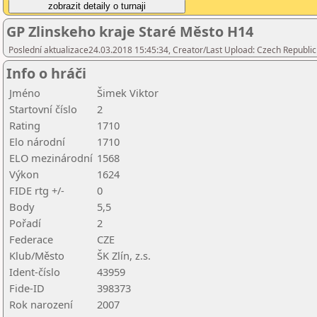
GP Zlinskeho kraje Staré Město H14
Poslední aktualizace24.03.2018 15:45:34, Creator/Last Upload: Czech Republic
Info o hráči
Jméno
Šimek Viktor
Startovní číslo
2
Rating
1710
Elo národní
1710
ELO mezinárodní
1568
Výkon
1624
FIDE rtg +/-
0
Body
5,5
Pořadí
2
Federace
CZE
Klub/Město
ŠK Zlín, z.s.
Ident-číslo
43959
Fide-ID
398373
Rok narození
2007