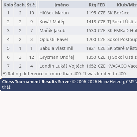
Kolo
Šach.
St.č.
Jméno
Rtg
FED
Klub/Mís
1
2
19
Hlúšek Martin
1195
CZE
SK Boršice
2
2
9
Kovář Matěj
1418
CZE
TJ Sokol Ústí z
3
2
7
Mařák Jakub
1530
CZE
SK EMKaD Hol
4
2
3
Opluštil Pavel
1700
CZE
Sokol Postou
5
1
1
Babula Vlastimil
1821
CZE
ŠK Staré Měst
6
3
12
Grycman Ondřej
1350
CZE
TJ Sokol Ústí z
7
2
4
Londin Lukáš Vojtěch
1652
CZE
KVASACO Vace
*) Rating difference of more than 400. It was limited to 400.
Chess-Tournament-Results-Server
© 2006-2026 Heinz Herzog
, CMS-
tiráž