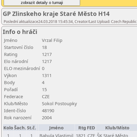
GP Zlinskeho kraje Staré Město H14
Poslední aktualizace24.03.2018 15:45:34, Creator/Last Upload: Czech Republic
Info o hráči
Jméno
Vrzal Filip
Startovní číslo
18
Rating
1217
Elo národní
1217
ELO mezinárodní
0
Výkon
1311
Body
4
Pořadí
15
Federace
CZE
Klub/Město
Sokol Postoupky
Ident-číslo
48190
Rok narození
2004
Kolo
Šach.
St.č.
Jméno
Rtg
FED
Klub/Místo
1
1
1
Babula Vlastimil
1821
CZE
ŠK Staré Město