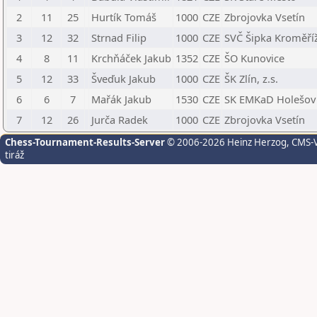
2
11
25
Hurtík Tomáš
1000
CZE
Zbrojovka Vsetín
3
12
32
Strnad Filip
1000
CZE
SVČ Šipka Kroměří
4
8
11
Krchňáček Jakub
1352
CZE
ŠO Kunovice
5
12
33
Šveďuk Jakub
1000
CZE
ŠK Zlín, z.s.
6
6
7
Mařák Jakub
1530
CZE
SK EMKaD Holešov
7
12
26
Jurča Radek
1000
CZE
Zbrojovka Vsetín
Chess-Tournament-Results-Server
© 2006-2026 Heinz Herzog
, CMS-
tiráž