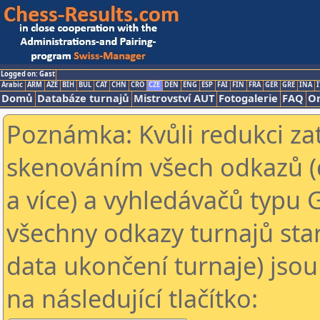
Logged on: Gast
Arabic
ARM
AZE
BIH
BUL
CAT
CHN
CRO
CZE
DEN
ENG
ESP
FAI
FIN
FRA
GER
GRE
INA
I
Domů
Databáze turnajů
Mistrovství AUT
Fotogalerie
FAQ
On
Poznámka: Kvůli redukci za
skenováním všech odkazů (
a více) a vyhledávačů typu 
všechny odkazy turnajů star
data ukončení turnaje) jsou
na následující tlačítko: