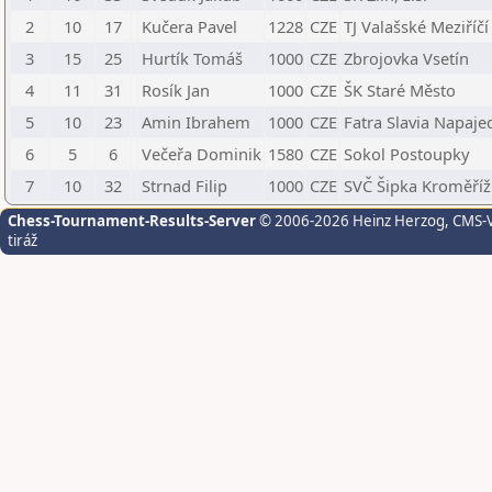
2
10
17
Kučera Pavel
1228
CZE
TJ Valašské Meziříčí
3
15
25
Hurtík Tomáš
1000
CZE
Zbrojovka Vsetín
4
11
31
Rosík Jan
1000
CZE
ŠK Staré Město
5
10
23
Amin Ibrahem
1000
CZE
Fatra Slavia Napaje
6
5
6
Večeřa Dominik
1580
CZE
Sokol Postoupky
7
10
32
Strnad Filip
1000
CZE
SVČ Šipka Kroměříž
Chess-Tournament-Results-Server
© 2006-2026 Heinz Herzog
, CMS-
tiráž