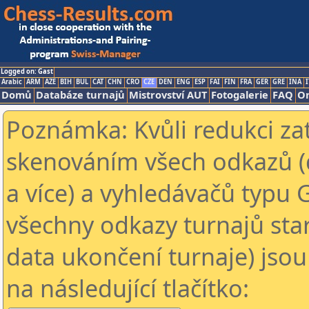
Logged on: Gast
Arabic
ARM
AZE
BIH
BUL
CAT
CHN
CRO
CZE
DEN
ENG
ESP
FAI
FIN
FRA
GER
GRE
INA
I
Domů
Databáze turnajů
Mistrovství AUT
Fotogalerie
FAQ
On
Poznámka: Kvůli redukci za
skenováním všech odkazů (
a více) a vyhledávačů typu 
všechny odkazy turnajů star
data ukončení turnaje) jsou
na následující tlačítko: