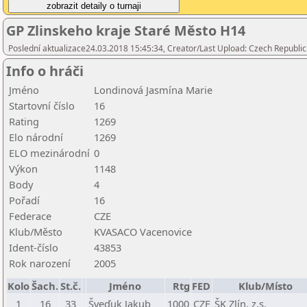
GP Zlinskeho kraje Staré Město H14
Poslední aktualizace24.03.2018 15:45:34, Creator/Last Upload: Czech Republic
Info o hráči
Jméno
Londinová Jasmína Marie
Startovní číslo
16
Rating
1269
Elo národní
1269
ELO mezinárodní
0
Výkon
1148
Body
4
Pořadí
16
Federace
CZE
Klub/Město
KVASACO Vacenovice
Ident-číslo
43853
Rok narození
2005
Kolo
Šach.
St.č.
Jméno
Rtg
FED
Klub/Místo
1
16
33
Šveďuk Jakub
1000
CZE
ŠK Zlín, z.s.