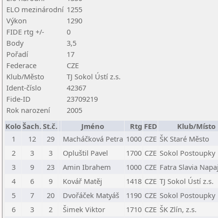
ELO mezinárodní
1255
Výkon
1290
FIDE rtg +/-
0
Body
3,5
Pořadí
17
Federace
CZE
Klub/Město
TJ Sokol Ústí z.s.
Ident-číslo
42367
Fide-ID
23709219
Rok narození
2005
Kolo
Šach.
St.č.
Jméno
Rtg
FED
Klub/Místo
1
12
29
Macháčková Petra
1000
CZE
ŠK Staré Město
2
3
3
Opluštil Pavel
1700
CZE
Sokol Postoupky
3
9
23
Amin Ibrahem
1000
CZE
Fatra Slavia Napa
4
6
9
Kovář Matěj
1418
CZE
TJ Sokol Ústí z.s.
5
7
20
Dvořáček Matyáš
1190
CZE
Sokol Postoupky
6
3
2
Šimek Viktor
1710
CZE
ŠK Zlín, z.s.