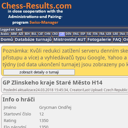
Logged on: Gast
Arabic
ARM
AZE
BIH
BUL
CAT
CHN
CRO
CZE
DEN
ENG
ESP
FAI
FIN
FRA
GER
GRE
INA
I
Domů
Databáze turnajů
Mistrovství AUT
Fotogalerie
FAQ
On
Poznámka: Kvůli redukci zatížení serveru denním s
přístupu a více) a vyhledávačů typu Google, Yahoo a 
týdny (od data ukončení turnaje) jsou zobrazeny po kl
GP Zlinskeho kraje Staré Město H14
Poslední aktualizace24.03.2018 15:45:34, Creator/Last Upload: Czech Republic
Info o hráči
Jméno
Grycman Ondřej
Startovní číslo
12
Rating
1350
Elo národní
1350