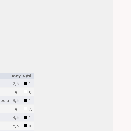
Body
Výsl.
2,5
1
4
0
jedla
3,5
1
4
½
4,5
1
5,5
0