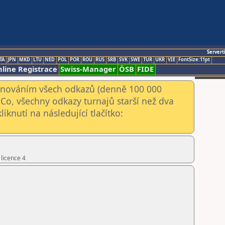
Servert
TA
JPN
MKD
LTU
NED
POL
POR
ROU
RUS
SRB
SVK
SWE
TUR
UKR
VIE
FontSize:11pt
line Registrace
Swiss-Manager
ÖSB
FIDE
kenováním všech odkazů (denně 100 000
Co, všechny odkazy turnajů starší než dva
iknutí na následující tlačítko:
 licence 4