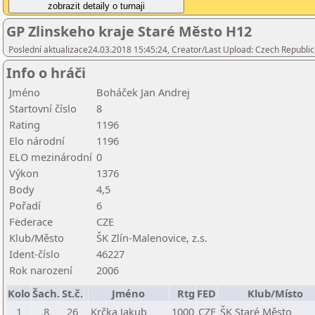
GP Zlinskeho kraje Staré Město H12
Poslední aktualizace24.03.2018 15:45:24, Creator/Last Upload: Czech Republic
Info o hráči
Jméno
Boháček Jan Andrej
Startovní číslo
8
Rating
1196
Elo národní
1196
ELO mezinárodní
0
Výkon
1376
Body
4,5
Pořadí
6
Federace
CZE
Klub/Město
ŠK Zlín-Malenovice, z.s.
Ident-číslo
46227
Rok narození
2006
Kolo
Šach.
St.č.
Jméno
Rtg
FED
Klub/Místo
1
8
26
Krčka Jakub
1000
CZE
ŠK Staré Město