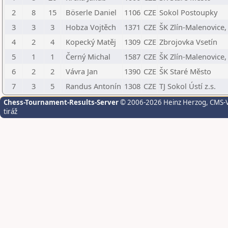
2
8
15
Böserle Daniel
1106
CZE
Sokol Postoupky
3
3
3
Hobza Vojtěch
1371
CZE
ŠK Zlín-Malenovice, 
4
2
4
Kopecký Matěj
1309
CZE
Zbrojovka Vsetín
5
1
1
Černý Michal
1587
CZE
ŠK Zlín-Malenovice, 
6
2
2
Vávra Jan
1390
CZE
ŠK Staré Město
7
3
5
Randus Antonín
1308
CZE
TJ Sokol Ústí z.s.
Chess-Tournament-Results-Server
© 2006-2026 Heinz Herzog
, CMS-
tiráž