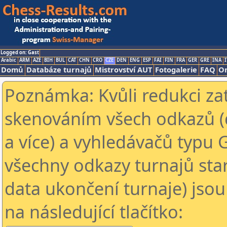
Logged on: Gast
Arabic
ARM
AZE
BIH
BUL
CAT
CHN
CRO
CZE
DEN
ENG
ESP
FAI
FIN
FRA
GER
GRE
INA
I
Domů
Databáze turnajů
Mistrovství AUT
Fotogalerie
FAQ
On
Poznámka: Kvůli redukci za
skenováním všech odkazů (
a více) a vyhledávačů typu 
všechny odkazy turnajů star
data ukončení turnaje) jsou
na následující tlačítko: