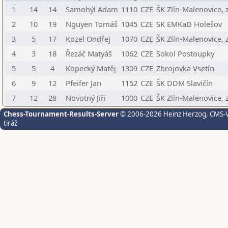
1
14
14
Samohýl Adam
1110
CZE
ŠK Zlín-Malenovice, z
2
10
19
Nguyen Tomáš
1045
CZE
SK EMKaD Holešov
3
5
17
Kozel Ondřej
1070
CZE
ŠK Zlín-Malenovice, z
4
3
18
Řezáč Matyáš
1062
CZE
Sokol Postoupky
5
5
4
Kopecký Matěj
1309
CZE
Zbrojovka Vsetín
6
9
12
Pfeifer Jan
1152
CZE
ŠK DDM Slavičín
7
12
28
Novotný Jiří
1000
CZE
ŠK Zlín-Malenovice, z
Chess-Tournament-Results-Server
© 2006-2026 Heinz Herzog
, CMS-
tiráž