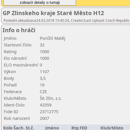
GP Zlinskeho kraje Staré Město H12
Poslední aktualizace24.03.2018 15:45:24, Creator/Last Upload: Czech Republic
Info o hráči
Jméno
Ponížil Matěj
Startovní číslo
32
Rating
1000
Elo národní
1000
ELO mezinárodní
0
Výkon
1107
Body
3,5
Pořadí
19
Federace
CZE
Klub/Město
ŠK Zlín, z.s.
Ident-číslo
43359
Fide-ID
23712775
Rok narození
2007
Kolo
Šach.
St.č.
Jméno
Rtg
FED
Klub/Místo