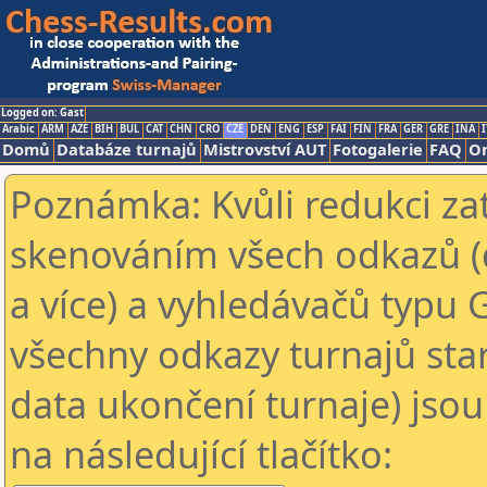
Logged on: Gast
Arabic
ARM
AZE
BIH
BUL
CAT
CHN
CRO
CZE
DEN
ENG
ESP
FAI
FIN
FRA
GER
GRE
INA
I
Domů
Databáze turnajů
Mistrovství AUT
Fotogalerie
FAQ
On
Poznámka: Kvůli redukci za
skenováním všech odkazů (
a více) a vyhledávačů typu 
všechny odkazy turnajů star
data ukončení turnaje) jsou
na následující tlačítko: