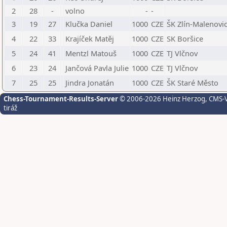
2
28
-
volno
-
-
3
19
27
Klučka Daniel
1000
CZE
ŠK Zlín-Malenovice
4
22
33
Krajíček Matěj
1000
CZE
SK Boršice
5
24
41
Mentzl Matouš
1000
CZE
TJ Vlčnov
6
23
24
Jančová Pavla Julie
1000
CZE
TJ Vlčnov
7
25
25
Jindra Jonatán
1000
CZE
ŠK Staré Město
Chess-Tournament-Results-Server
© 2006-2026 Heinz Herzog
, CMS-
tiráž