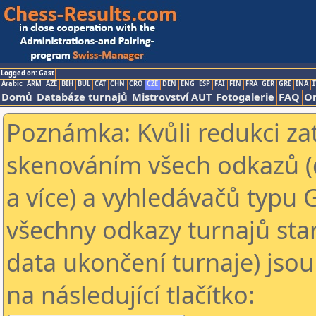
Logged on: Gast
Arabic
ARM
AZE
BIH
BUL
CAT
CHN
CRO
CZE
DEN
ENG
ESP
FAI
FIN
FRA
GER
GRE
INA
I
Domů
Databáze turnajů
Mistrovství AUT
Fotogalerie
FAQ
On
Poznámka: Kvůli redukci za
skenováním všech odkazů (
a více) a vyhledávačů typu 
všechny odkazy turnajů star
data ukončení turnaje) jsou
na následující tlačítko: