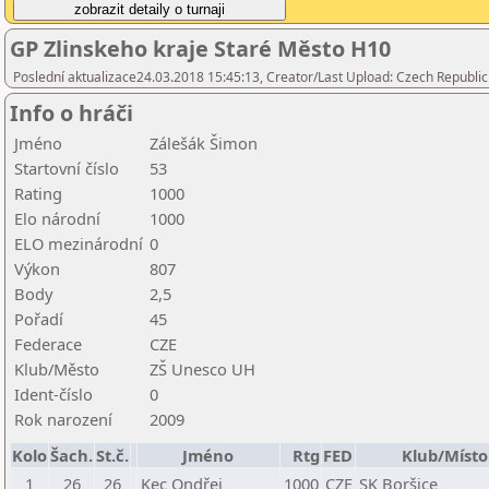
GP Zlinskeho kraje Staré Město H10
Poslední aktualizace24.03.2018 15:45:13, Creator/Last Upload: Czech Republic
Info o hráči
Jméno
Zálešák Šimon
Startovní číslo
53
Rating
1000
Elo národní
1000
ELO mezinárodní
0
Výkon
807
Body
2,5
Pořadí
45
Federace
CZE
Klub/Město
ZŠ Unesco UH
Ident-číslo
0
Rok narození
2009
Kolo
Šach.
St.č.
Jméno
Rtg
FED
Klub/Místo
1
26
26
Kec Ondřej
1000
CZE
SK Boršice