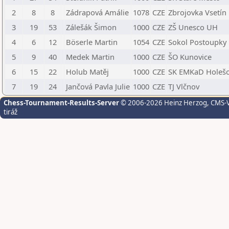
2
8
8
Zádrapová Amálie
1078
CZE
Zbrojovka Vsetín
3
19
53
Zálešák Šimon
1000
CZE
ZŠ Unesco UH
4
6
12
Böserle Martin
1054
CZE
Sokol Postoupky
5
9
40
Medek Martin
1000
CZE
ŠO Kunovice
6
15
22
Holub Matěj
1000
CZE
SK EMKaD Holeš
7
19
24
Jančová Pavla Julie
1000
CZE
TJ Vlčnov
Chess-Tournament-Results-Server
© 2006-2026 Heinz Herzog
, CMS-
tiráž