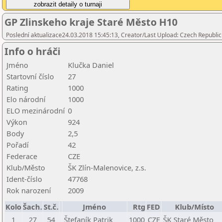
GP Zlinskeho kraje Staré Město H10
Poslední aktualizace24.03.2018 15:45:13, Creator/Last Upload: Czech Republic
Info o hráči
Jméno
Klučka Daniel
Startovní číslo
27
Rating
1000
Elo národní
1000
ELO mezinárodní
0
Výkon
924
Body
2,5
Pořadí
42
Federace
CZE
Klub/Město
ŠK Zlín-Malenovice, z.s.
Ident-číslo
47768
Rok narození
2009
Kolo
Šach.
St.č.
Jméno
Rtg
FED
Klub/Místo
1
27
54
Štefaník Patrik
1000
CZE
ŠK Staré Město