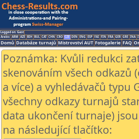
Logged on: Gast
Arabic
ARM
AZE
BIH
BUL
CAT
CHN
CRO
CZE
DEN
ENG
ESP
FAI
FIN
FRA
GER
GRE
INA
I
Domů
Databáze turnajů
Mistrovství AUT
Fotogalerie
FAQ
On
Poznámka: Kvůli redukci za
skenováním všech odkazů (
a více) a vyhledávačů typu 
všechny odkazy turnajů star
data ukončení turnaje) jsou
na následující tlačítko: