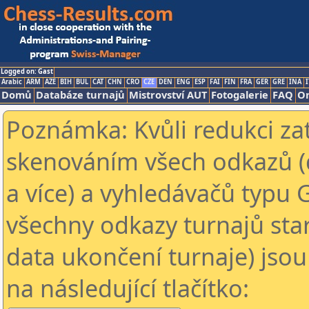
Logged on: Gast
Arabic
ARM
AZE
BIH
BUL
CAT
CHN
CRO
CZE
DEN
ENG
ESP
FAI
FIN
FRA
GER
GRE
INA
I
Domů
Databáze turnajů
Mistrovství AUT
Fotogalerie
FAQ
On
Poznámka: Kvůli redukci za
skenováním všech odkazů (
a více) a vyhledávačů typu 
všechny odkazy turnajů star
data ukončení turnaje) jsou
na následující tlačítko: