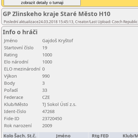
GP Zlinskeho kraje Staré Město H10
Poslední aktualizace24.03.2018 15:45:13, Creator/Last Upload: Czech Republic
Info o hráči
Jméno
Gajdoš Kryštof
Startovní číslo
19
Rating
1000
Elo národní
1000
ELO mezinárodní
0
Výkon
990
Body
3
Pořadí
33
Federace
CZE
Klub/Město
TJ Sokol Ústí z.s.
Ident-číslo
47268
Fide-ID
23720450
Rok narození
2009
Kolo
Šach.
St.č.
Jméno
Rtg
FED
Klub/M