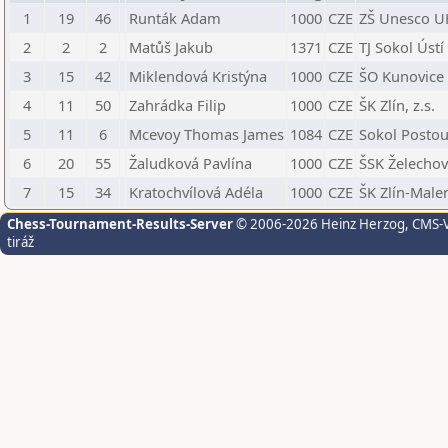
1
19
46
Runták Adam
1000
CZE
ZŠ Unesco U
2
2
2
Matůš Jakub
1371
CZE
TJ Sokol Ústí 
3
15
42
Miklendová Kristýna
1000
CZE
ŠO Kunovice
4
11
50
Zahrádka Filip
1000
CZE
ŠK Zlín, z.s.
5
11
6
Mcevoy Thomas James
1084
CZE
Sokol Posto
6
20
55
Žaludková Pavlína
1000
CZE
ŠSK Želechov
7
15
34
Kratochvílová Adéla
1000
CZE
ŠK Zlín-Malen
Chess-Tournament-Results-Server
© 2006-2026 Heinz Herzog
, CMS-
tiráž