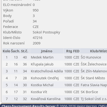
ELO mezinárodní
0
Výkon
950
Body
3
Pořadí
34
Federace
CZE
Klub/Město
Sokol Postoupky
Ident-číslo
47216
Rok narození
2009
Kolo
Šach.
St.č.
Jméno
Rtg
FED
Klub/Mís
1
13
40
Medek Martin
1000
CZE
ŠO Kunovice
2
16
36
Křupala Jakub
1000
CZE
ŠSK Želechovice
3
11
34
Kratochvílová Adéla
1000
CZE
ŠK Zlín-Malenovi
4
7
28
Kohoutek Ondřej
1000
CZE
ŠK Staré Město
5
14
30
Kostka Michal
1000
CZE
Fatra Slavia Nap
6
17
31
Kostka Vít
1000
CZE
SK Boršice
7
12
32
Kovářová Karolína
1000
CZE
TJ Sokol Ústí z.s
Chess-Tournament-Results-Server
© 2006-2026 Heinz Herzog
, CMS-