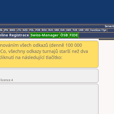
Servert
TA
JPN
MKD
LTU
NED
POL
POR
ROU
RUS
SRB
SVK
SWE
TUR
UKR
VIE
FontSize:11pt
line Registrace
Swiss-Manager
ÖSB
FIDE
kenováním všech odkazů (denně 100 000
Co, všechny odkazy turnajů starší než dva
iknutí na následující tlačítko:
 licence 4