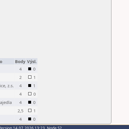
to
Body
Výsl.
4
0
2
1
ce, z.s.
4
1
4
0
ajedla
4
0
2,5
1
.
4
0
Version 14.07.2026 13:23, Node S2