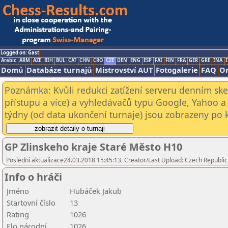
Logged on: Gast
Arabic
ARM
AZE
BIH
BUL
CAT
CHN
CRO
CZE
DEN
ENG
ESP
FAI
FIN
FRA
GER
GRE
INA
I
Domů
Databáze turnajů
Mistrovství AUT
Fotogalerie
FAQ
On
Poznámka: Kvůli redukci zatížení serveru denním s
přístupu a více) a vyhledávačů typu Google, Yahoo a 
týdny (od data ukončení turnaje) jsou zobrazeny po kl
GP Zlinskeho kraje Staré Město H10
Poslední aktualizace24.03.2018 15:45:13, Creator/Last Upload: Czech Republic
Info o hráči
Jméno
Hubáček Jakub
Startovní číslo
13
Rating
1026
Elo národní
1026