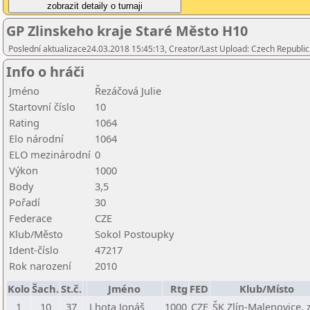
GP Zlinskeho kraje Staré Město H10
Poslední aktualizace24.03.2018 15:45:13, Creator/Last Upload: Czech Republic
Info o hráči
Jméno
Řezáčová Julie
Startovní číslo
10
Rating
1064
Elo národní
1064
ELO mezinárodní
0
Výkon
1000
Body
3,5
Pořadí
30
Federace
CZE
Klub/Město
Sokol Postoupky
Ident-číslo
47217
Rok narození
2010
Kolo
Šach.
St.č.
Jméno
Rtg
FED
Klub/Místo
1
10
37
Lhota Jonáš
1000
CZE
ŠK Zlín-Malenovice, z