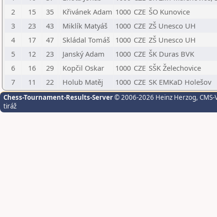
2
15
35
Křivánek Adam
1000
CZE
ŠO Kunovice
3
23
43
Miklík Matyáš
1000
CZE
ZŠ Unesco UH
4
17
47
Skládal Tomáš
1000
CZE
ZŠ Unesco UH
5
12
23
Janský Adam
1000
CZE
ŠK Duras BVK
6
16
29
Kopčil Oskar
1000
CZE
SŠK Želechovice
7
11
22
Holub Matěj
1000
CZE
SK EMKaD Holešov
Chess-Tournament-Results-Server
© 2006-2026 Heinz Herzog
, CMS-
tiráž