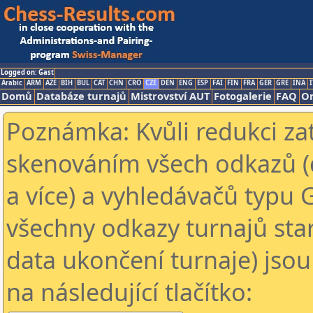
Logged on: Gast
Arabic
ARM
AZE
BIH
BUL
CAT
CHN
CRO
CZE
DEN
ENG
ESP
FAI
FIN
FRA
GER
GRE
INA
I
Domů
Databáze turnajů
Mistrovství AUT
Fotogalerie
FAQ
On
Poznámka: Kvůli redukci za
skenováním všech odkazů (
a více) a vyhledávačů typu 
všechny odkazy turnajů star
data ukončení turnaje) jsou
na následující tlačítko: