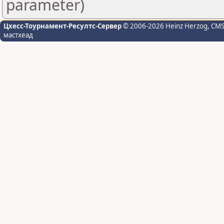
parameter)
Цхесс-Тоурнамент-Ресултс-Сервер
© 2006-2026 Heinz Herzog
, CM
мастхеад