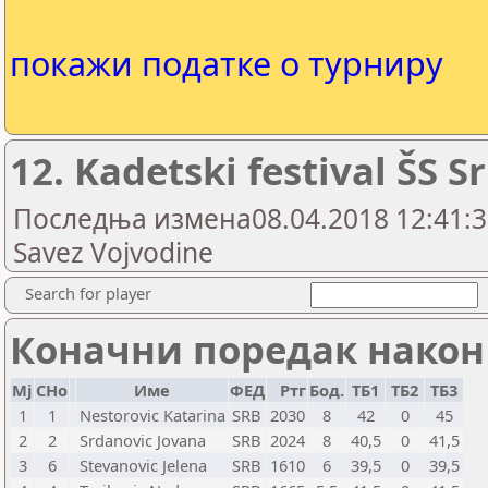
покажи податке о турниру
12. Kadetski festival ŠS Sr
Последња измена08.04.2018 12:41:39,
Savez Vojvodine
Search for player
Коначни поредак након
Мј
СНо
Име
ФЕД
Ртг
Бод.
ТБ1
ТБ2
ТБ3
1
1
Nestorovic Katarina
SRB
2030
8
42
0
45
2
2
Srdanovic Jovana
SRB
2024
8
40,5
0
41,5
3
6
Stevanovic Jelena
SRB
1610
6
39,5
0
39,5