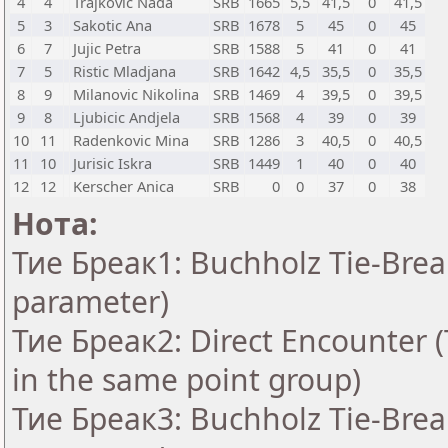
4
4
Trajkovic Nada
SRB
1665
5,5
41,5
0
41,5
5
3
Sakotic Ana
SRB
1678
5
45
0
45
6
7
Jujic Petra
SRB
1588
5
41
0
41
7
5
Ristic Mladjana
SRB
1642
4,5
35,5
0
35,5
8
9
Milanovic Nikolina
SRB
1469
4
39,5
0
39,5
9
8
Ljubicic Andjela
SRB
1568
4
39
0
39
10
11
Radenkovic Mina
SRB
1286
3
40,5
0
40,5
11
10
Jurisic Iskra
SRB
1449
1
40
0
40
12
12
Kerscher Anica
SRB
0
0
37
0
38
Нота:
Тие Бреак1: Buchholz Tie-Break
parameter)
Тие Бреак2: Direct Encounter (T
in the same point group)
Тие Бреак3: Buchholz Tie-Break