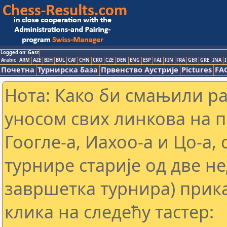
Logged on: Gast
Arabic
ARM
AZE
BIH
BUL
CAT
CHN
CRO
CZE
DEN
ENG
ESP
FAI
FIN
FRA
GER
GRE
INA
I
Почетна
Турнирска база
Првенство Аустрије
Pictures
FA
Нота: Како би смањили р
уносом свих линкова на 
Гоогле-а, Иахоо-а и Цо-а,
турнире старије од две н
завршетка турнира) прика
клика на следећу тастер: