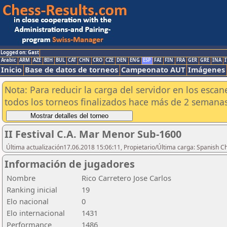
Logged on: Gast
Arabic
ARM
AZE
BIH
BUL
CAT
CHN
CRO
CZE
DEN
ENG
ESP
FAI
FIN
FRA
GER
GRE
INA
I
Inicio
Base de datos de torneos
Campeonato AUT
Imágenes
Nota: Para reducir la carga del servidor en los esc
todos los torneos finalizados hace más de 2 semanas
II Festival C.A. Mar Menor Sub-1600
Última actualización17.06.2018 15:06:11, Propietario/Última carga: Spanish C
Información de jugadores
Nombre
Rico Carretero Jose Carlos
Ranking inicial
19
Elo nacional
0
Elo internacional
1431
Performance
1486