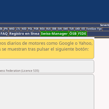
Servert
TA
JPN
MKD
LTU
NED
POL
POR
ROU
RUS
SRB
SVK
SWE
TUR
UKR
VIE
FontSize:11pt
FAQ
Registro en línea
Swiss-Manager
ÖSB
FIDE
aneos diarios de motores como Google o Yahoo,
 se muestran tras pulsar el siguiente botón:
hess Federation (Licence 535)