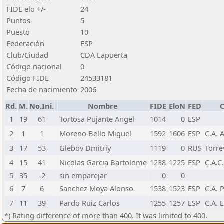
FIDE elo +/-
24
Puntos
5
Puesto
10
Federación
ESP
Club/Ciudad
CDA Lapuerta
Código nacional
0
Código FIDE
24533181
Fecha de nacimiento
2006
Rd.
M.
No.Ini.
Nombre
FIDE
EloN
FED
C
1
19
61
Tortosa Pujante Angel
1014
0
ESP
2
1
1
Moreno Bello Miguel
1592
1606
ESP
C.A. 
3
17
53
Glebov Dmitriy
1119
0
RUS
Torre
4
15
41
Nicolas Garcia Bartolome
1238
1225
ESP
C.A.C
5
35
-2
sin emparejar
0
0
6
7
6
Sanchez Moya Alonso
1538
1523
ESP
C.A. 
7
11
39
Pardo Ruiz Carlos
1255
1257
ESP
C.A. 
*) Rating difference of more than 400. It was limited to 400.