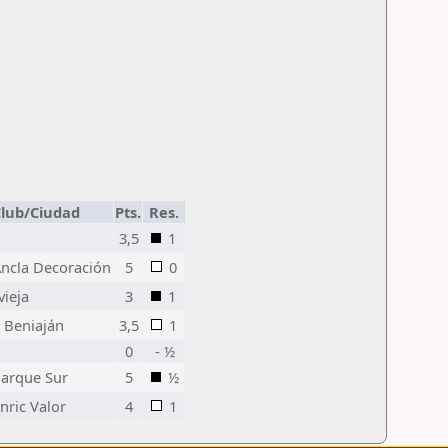
lub/Ciudad
Pts.
Res.
3,5
1
Ancla Decoración
5
0
vieja
3
1
. Beniaján
3,5
1
0
- ½
Parque Sur
5
½
Enric Valor
4
1