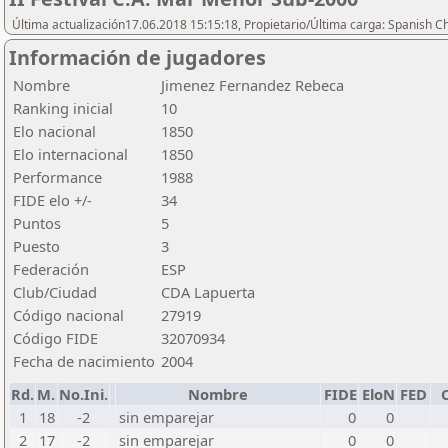
Última actualización17.06.2018 15:15:18, Propietario/Última carga: Spanish C
Información de jugadores
Nombre
Jimenez Fernandez Rebeca
Ranking inicial
10
Elo nacional
1850
Elo internacional
1850
Performance
1988
FIDE elo +/-
34
Puntos
5
Puesto
3
Federación
ESP
Club/Ciudad
CDA Lapuerta
Código nacional
27919
Código FIDE
32070934
Fecha de nacimiento
2004
Rd.
M.
No.Ini.
Nombre
FIDE
EloN
FED
1
18
-2
sin emparejar
0
0
2
17
-2
sin emparejar
0
0