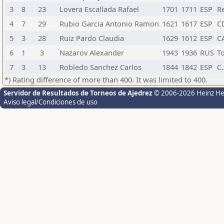
3
8
23
Lovera Escallada Rafael
1701
1711
ESP
Re
4
7
29
Rubio Garcia Antonio Ramon
1621
1617
ESP
CD
5
3
28
Ruiz Pardo Claudia
1629
1612
ESP
C
6
1
3
Nazarov Alexander
1943
1936
RUS
To
7
3
13
Robledo Sanchez Carlos
1844
1842
ESP
C.
*) Rating difference of more than 400. It was limited to 400.
Servidor de Resultados de Torneos de Ajedrez
© 2006-2026 Heinz H
Aviso legal/Condiciones de uso