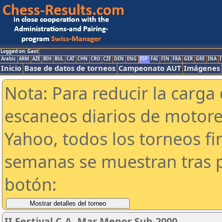
Logged on: Gast
Arabic
ARM
AZE
BIH
BUL
CAT
CHN
CRO
CZE
DEN
ENG
ESP
FAI
FIN
FRA
GER
GRE
INA
I
Inicio
Base de datos de torneos
Campeonato AUT
Imágenes
Nota: Para reducir la carga 
escaneos diarios de motor
Yahoo, todos los torneos f
semanas se muestran tras p
botón:
II Festival C.A. Mar Menor Sub-2000