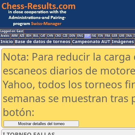
Logged on: Gast
Arabic
ARM
AZE
BIH
BUL
CAT
CHN
CRO
CZE
DEN
ENG
ESP
FAI
FIN
FRA
GER
GRE
INA
I
Inicio
Base de datos de torneos
Campeonato AUT
Imágenes
Nota: Para reducir la carga 
escaneos diarios de motor
Yahoo, todos los torneos f
semanas se muestran tras p
botón:
I TORNEO FALLAS