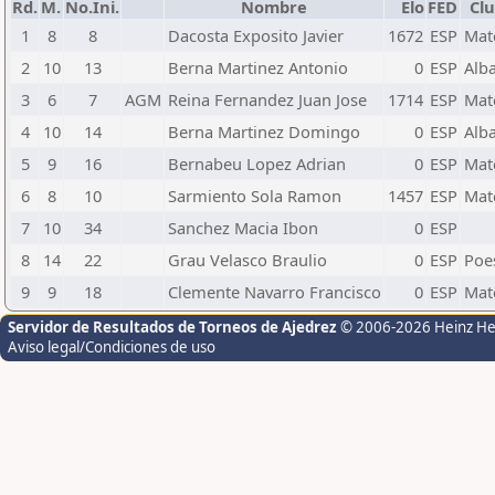
Rd.
M.
No.Ini.
Nombre
Elo
FED
Cl
1
8
8
Dacosta Exposito Javier
1672
ESP
Mat
2
10
13
Berna Martinez Antonio
0
ESP
Alb
3
6
7
AGM
Reina Fernandez Juan Jose
1714
ESP
Mat
4
10
14
Berna Martinez Domingo
0
ESP
Alb
5
9
16
Bernabeu Lopez Adrian
0
ESP
Mat
6
8
10
Sarmiento Sola Ramon
1457
ESP
Mat
7
10
34
Sanchez Macia Ibon
0
ESP
8
14
22
Grau Velasco Braulio
0
ESP
Poe
9
9
18
Clemente Navarro Francisco
0
ESP
Mat
Servidor de Resultados de Torneos de Ajedrez
© 2006-2026 Heinz H
Aviso legal/Condiciones de uso