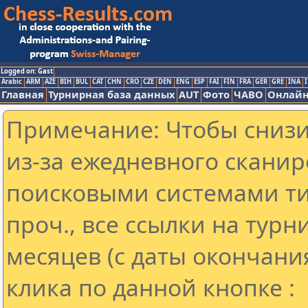
Logged on: Gast
Arabic
ARM
AZE
BIH
BUL
CAT
CHN
CRO
CZE
DEN
ENG
ESP
FAI
FIN
FRA
GER
GRE
INA
I
Главная
Турнирная база данных
AUT
Фото
ЧАВО
Онлайн
Примечание: Чтобы снизит
из-за ежедневного сканир
поисковыми системами ти
проч., все ссылки на тур
месяцев (с даты окончани
клика по данной кнопке :