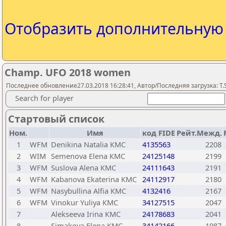
Отобразить дополнительну
Champ. UFO 2018 women
Последнее обновление27.03.2018 16:28:41, Автор/Последняя загрузка: T.S
Search for player
Стартовый список
Ном.
Имя
код FIDE
Рейт.Межд.
1
WFM
Denikina Natalia КМС
4135563
2208
2
WIM
Semenova Elena КМС
24125148
2199
3
WFM
Suslova Alena КМС
24111643
2191
4
WFM
Kabanova Ekaterina КМС
24112917
2180
5
WFM
Nasybullina Alfia КМС
4132416
2167
6
WFM
Vinokur Yuliya КМС
34127515
2047
7
Alekseeva Irina КМС
24178683
2041
8
Simakova Elena КМС
34142166
1987