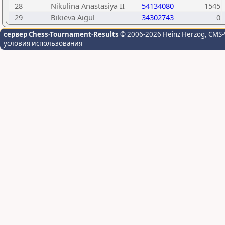
28
Nikulina Anastasiya II
54134080
1545
29
Bikieva Aigul
34302743
0
сервер Chess-Tournament-Results
© 2006-2026 Heinz Herzog
, CMS-
условия использования