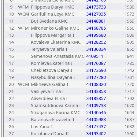
9
WFM
Filippova Darya КМС
24173738
1980
10
WCM
Garifullina Leya КМС
34127035
1973
11
But Svetlana КМС
34148881
1969
12
WFM
Mironenko Galina КМС
34168785
1960
13
Filippova Margarita I
34199680
1909
14
Kovaleva Ekaterina КМС
34128252
1905
15
Teryaeva Valeria I
34136034
1855
16
Semenova Anastasia КМС
4109511
1841
17
Komleva Ekaterina I
34176087
1785
18
Chekletsova Darya I
24173690
1742
19
Nasybullina Dayana I
34127280
1731
20
WCM
Mikheeva Galina I
44108320
1720
21
Vasilyeva Irina I
54133858
1717
22
Aliverdieva Elina I
34183857
1702
23
Shamsutdinova Karina I
44109733
1670
24
Stroganova Karina КМС
24140546
1644
25
Baranova Elizaveta II
44105983
1637
26
Los Yana I
44177437
1632
27
Korotaeva Daria II
34193402
1560