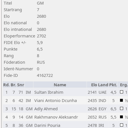
Titel
GM
Startrang
7
Elo
2680
Elo national
0
Elo intnational
2680
Eloperformance
2702
FIDE Elo +/-
5,9
Punkte
6,5
Rang
8
Föderation
RUS
Ident-Nummer
0
Fide-ID
4162722
Rd.
Br.
Snr
Name
Elo
Land
Pkt.
Erg.
1
7
71
IM
Sultan Ibrahim
2141
UAE
4,5
1
2
6
42
IM
Viani Antonio Dcunha
2435
IND
5
½
3
15
18
GM
Adly Ahmed
2626
EGY
6,5
1
4
9
14
GM
Rakhmanov Aleksandr
2652
RUS
5,5
½
5
8
36
GM
Darini Pouria
2478
IRI
5
1