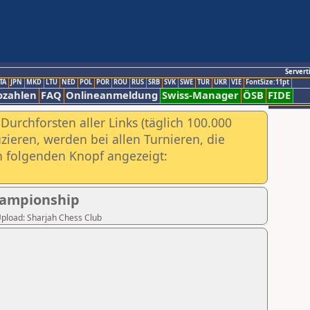
Servert
TA
JPN
MKD
LTU
NED
POL
POR
ROU
RUS
SRB
SVK
SWE
TUR
UKR
VIE
FontSize:11pt
ozahlen
FAQ
Onlineanmeldung
Swiss-Manager
ÖSB
FIDE
urchforsten aller Links (täglich 100.000
ieren, werden bei allen Turnieren, die
ch folgenden Knopf angezeigt:
hampionship
 Upload: Sharjah Chess Club