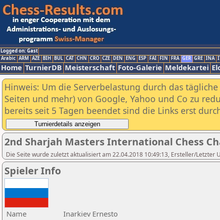
Logged on: Gast
Arabic
ARM
AZE
BIH
BUL
CAT
CHN
CRO
CZE
DEN
ENG
ESP
FAI
FIN
FRA
GER
GRE
INA
I
Home
TurnierDB
Meisterschaft
Foto-Galerie
Meldekartei
El
Hinweis: Um die Serverbelastung durch das tägliche D
Seiten und mehr) von Google, Yahoo und Co zu reduz
bereits seit 5 Tagen beendet sind die Links erst dur
2nd Sharjah Masters International Chess C
Die Seite wurde zuletzt aktualisiert am 22.04.2018 10:49:13, Ersteller/Letzter
Spieler Info
Name
Inarkiev Ernesto