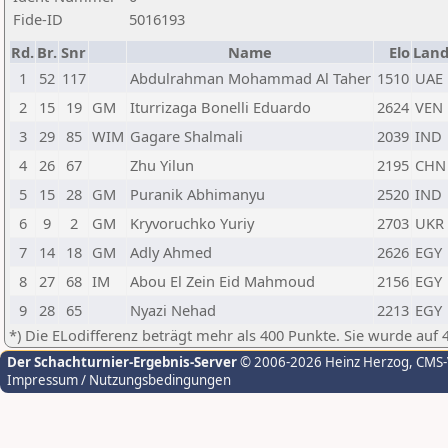
Fide-ID
5016193
Rd.
Br.
Snr
Name
Elo
Lan
1
52
117
Abdulrahman Mohammad Al Taher
1510
UAE
2
15
19
GM
Iturrizaga Bonelli Eduardo
2624
VEN
3
29
85
WIM
Gagare Shalmali
2039
IND
4
26
67
Zhu Yilun
2195
CHN
5
15
28
GM
Puranik Abhimanyu
2520
IND
6
9
2
GM
Kryvoruchko Yuriy
2703
UKR
7
14
18
GM
Adly Ahmed
2626
EGY
8
27
68
IM
Abou El Zein Eid Mahmoud
2156
EGY
9
28
65
Nyazi Nehad
2213
EGY
*) Die ELodifferenz beträgt mehr als 400 Punkte. Sie wurde auf 
Der Schachturnier-Ergebnis-Server
© 2006-2026 Heinz Herzog
, CMS
Impressum / Nutzungsbedingungen