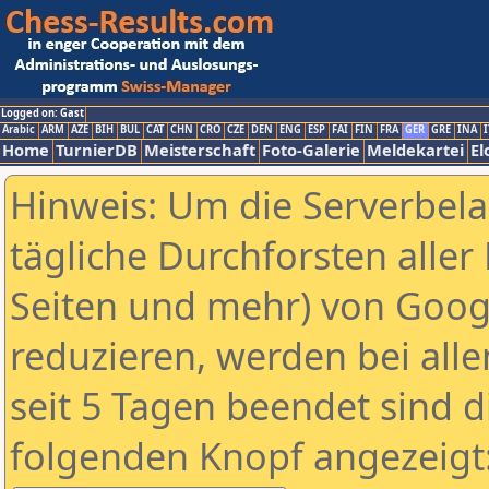
Logged on: Gast
Arabic
ARM
AZE
BIH
BUL
CAT
CHN
CRO
CZE
DEN
ENG
ESP
FAI
FIN
FRA
GER
GRE
INA
I
Home
TurnierDB
Meisterschaft
Foto-Galerie
Meldekartei
El
Hinweis: Um die Serverbel
tägliche Durchforsten aller 
Seiten und mehr) von Goog
reduzieren, werden bei alle
seit 5 Tagen beendet sind d
folgenden Knopf angezeigt