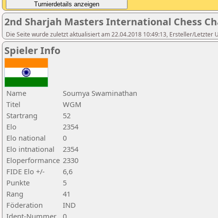
2nd Sharjah Masters International Chess C
Die Seite wurde zuletzt aktualisiert am 22.04.2018 10:49:13, Ersteller/Letzter
Spieler Info
Name
Soumya Swaminathan
Titel
WGM
Startrang
52
Elo
2354
Elo national
0
Elo intnational
2354
Eloperformance
2330
FIDE Elo +/-
6,6
Punkte
5
Rang
41
Föderation
IND
Ident-Nummer
0