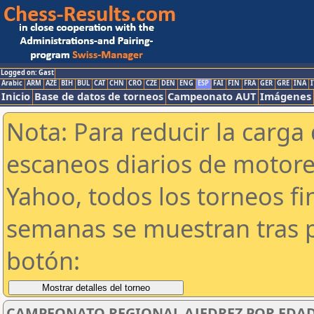
Logged on: Gast
Arabic
ARM
AZE
BIH
BUL
CAT
CHN
CRO
CZE
DEN
ENG
ESP
FAI
FIN
FRA
GER
GRE
INA
I
Inicio
Base de datos de torneos
Campeonato AUT
Imágenes
Nota: Para reducir la carga 
escaneos diarios de motor
Yahoo, todos los torneos f
semanas se muestran tras p
botón:
CAMPEONATO REGIONAL AJEDREZ POR EDADE