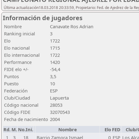
Última actualización18.03.2018 20:33:59, Propietario: Fed. de Ajedrez de l
Información de jugadores
Nombre
Canavate Ros Adrian
Ranking inicial
3
Elo
1722
Elo nacional
1715
Elo internacional
1722
Performance
1420
FIDE elo +/-
-54,4
Puntos
3,5
Puesto
10
Federación
ESP
Club/Ciudad
Lapuerta
Código nacional
28053
Código FIDE
32070543
Fecha de nacimiento
2004
Rd.
M.
No.Ini.
Nombre
Elo
FED
Club/
1
3
18
Barrio Zamora Ismael
0
ESP
Los Alc