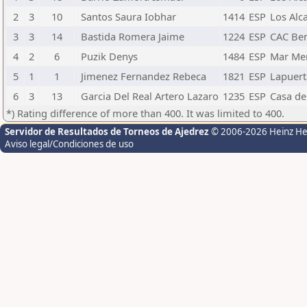
2
3
10
Santos Saura Iobhar
1414
ESP
Los Alc
3
3
14
Bastida Romera Jaime
1224
ESP
CAC Ben
4
2
6
Puzik Denys
1484
ESP
Mar Me
5
1
1
Jimenez Fernandez Rebeca
1821
ESP
Lapuert
6
3
13
Garcia Del Real Artero Lazaro
1235
ESP
Casa de
*) Rating difference of more than 400. It was limited to 400.
Servidor de Resultados de Torneos de Ajedrez
© 2006-2026 Heinz H
Aviso legal/Condiciones de uso