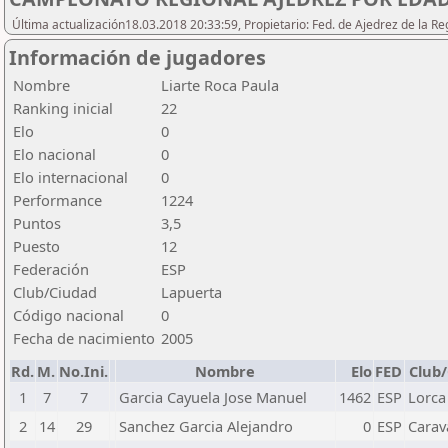
Última actualización18.03.2018 20:33:59, Propietario: Fed. de Ajedrez de l
Información de jugadores
Nombre
Liarte Roca Paula
Ranking inicial
22
Elo
0
Elo nacional
0
Elo internacional
0
Performance
1224
Puntos
3,5
Puesto
12
Federación
ESP
Club/Ciudad
Lapuerta
Código nacional
0
Fecha de nacimiento
2005
Rd.
M.
No.Ini.
Nombre
Elo
FED
Club
1
7
7
Garcia Cayuela Jose Manuel
1462
ESP
Lorca
2
14
29
Sanchez Garcia Alejandro
0
ESP
Carav