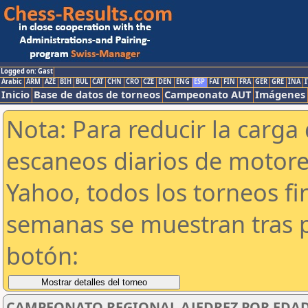
Logged on: Gast
Arabic
ARM
AZE
BIH
BUL
CAT
CHN
CRO
CZE
DEN
ENG
ESP
FAI
FIN
FRA
GER
GRE
INA
I
Inicio
Base de datos de torneos
Campeonato AUT
Imágenes
Nota: Para reducir la carga 
escaneos diarios de motor
Yahoo, todos los torneos f
semanas se muestran tras p
botón:
CAMPEONATO REGIONAL AJEDREZ POR EDADE