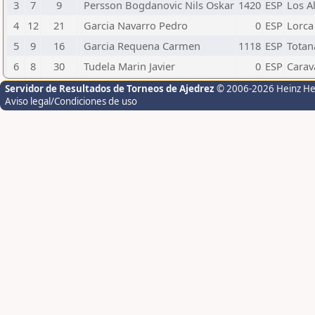
3
7
9
Persson Bogdanovic Nils Oskar
1420
ESP
Los A
4
12
21
Garcia Navarro Pedro
0
ESP
Lorca
5
9
16
Garcia Requena Carmen
1118
ESP
Totan
6
8
30
Tudela Marin Javier
0
ESP
Carav
Servidor de Resultados de Torneos de Ajedrez
© 2006-2026 Heinz H
Aviso legal/Condiciones de uso