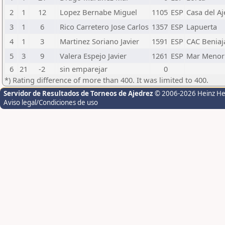
2
1
12
Lopez Bernabe Miguel
1105
ESP
Casa del Aj
3
1
6
Rico Carretero Jose Carlos
1357
ESP
Lapuerta
4
1
3
Martinez Soriano Javier
1591
ESP
CAC Beniaj
5
3
9
Valera Espejo Javier
1261
ESP
Mar Menor
6
21
-2
sin emparejar
0
*) Rating difference of more than 400. It was limited to 400.
Servidor de Resultados de Torneos de Ajedrez
© 2006-2026 Heinz H
Aviso legal/Condiciones de uso