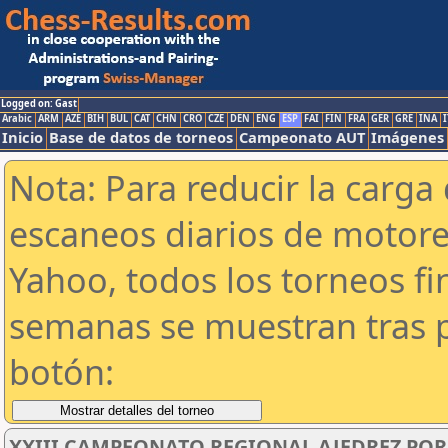
Logged on: Gast
Arabic
ARM
AZE
BIH
BUL
CAT
CHN
CRO
CZE
DEN
ENG
ESP
FAI
FIN
FRA
GER
GRE
INA
I
Inicio
Base de datos de torneos
Campeonato AUT
Imágenes
Nota: Para reducir la carga 
escaneos diarios de motor
Yahoo, todos los torneos f
semanas se muestran tras p
botón:
XXIII CAMPEONATO REGIONAL AJEDREZ POR 