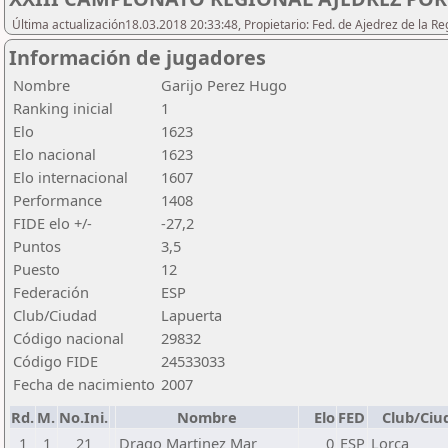
Última actualización18.03.2018 20:33:48, Propietario: Fed. de Ajedrez de l
Información de jugadores
Nombre
Garijo Perez Hugo
Ranking inicial
1
Elo
1623
Elo nacional
1623
Elo internacional
1607
Performance
1408
FIDE elo +/-
-27,2
Puntos
3,5
Puesto
12
Federación
ESP
Club/Ciudad
Lapuerta
Código nacional
29832
Código FIDE
24533033
Fecha de nacimiento
2007
Rd.
M.
No.Ini.
Nombre
Elo
FED
Club/Ciu
1
1
21
Drago Martinez Mar
0
ESP
Lorca