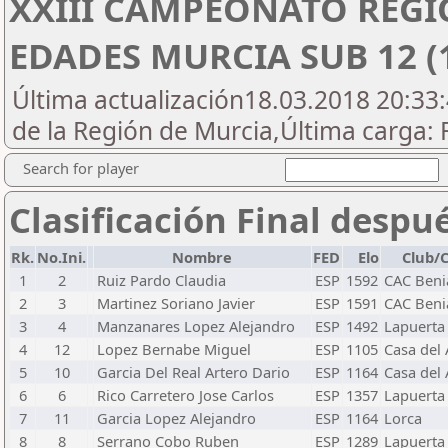
XXIII CAMPEONATO REGI
EDADES MURCIA SUB 12 (
Última actualización18.03.2018 20:33:
de la Región de Murcia,Última carg
Search for player
Clasificación Final despu
Rk.
No.Ini.
Nombre
FED
Elo
Club/
1
2
Ruiz Pardo Claudia
ESP
1592
CAC Beni
2
3
Martinez Soriano Javier
ESP
1591
CAC Beni
3
4
Manzanares Lopez Alejandro
ESP
1492
Lapuerta
4
12
Lopez Bernabe Miguel
ESP
1105
Casa del 
5
10
Garcia Del Real Artero Dario
ESP
1164
Casa del 
6
6
Rico Carretero Jose Carlos
ESP
1357
Lapuerta
7
11
Garcia Lopez Alejandro
ESP
1164
Lorca
8
8
Serrano Cobo Ruben
ESP
1289
Lapuerta