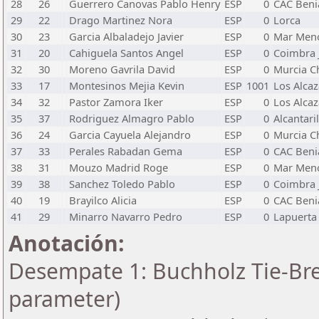
28
26
Guerrero Canovas Pablo Henry
ESP
0
CAC Beni
29
22
Drago Martinez Nora
ESP
0
Lorca
30
23
Garcia Albaladejo Javier
ESP
0
Mar Men
31
20
Cahiguela Santos Angel
ESP
0
Coimbra 
32
30
Moreno Gavrila David
ESP
0
Murcia C
33
17
Montesinos Mejia Kevin
ESP
1001
Los Alcaz
34
32
Pastor Zamora Iker
ESP
0
Los Alcaz
35
37
Rodriguez Almagro Pablo
ESP
0
Alcantaril
36
24
Garcia Cayuela Alejandro
ESP
0
Murcia C
37
33
Perales Rabadan Gema
ESP
0
CAC Beni
38
31
Mouzo Madrid Roge
ESP
0
Mar Men
39
38
Sanchez Toledo Pablo
ESP
0
Coimbra 
40
19
Brayilco Alicia
ESP
0
CAC Beni
41
29
Minarro Navarro Pedro
ESP
0
Lapuerta
Anotación:
Desempate 1: Buchholz Tie-Bre
parameter)