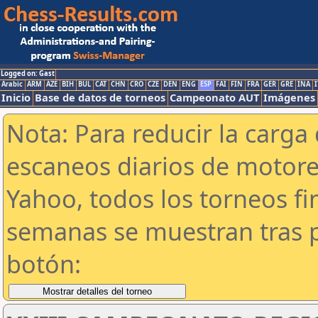
Logged on: Gast
Arabic
ARM
AZE
BIH
BUL
CAT
CHN
CRO
CZE
DEN
ENG
ESP
FAI
FIN
FRA
GER
GRE
INA
I
Inicio
Base de datos de torneos
Campeonato AUT
Imágenes
Nota: Para reducir la carga 
escaneos diarios de motor
Yahoo, todos los torneos f
semanas se muestran tras p
botón: