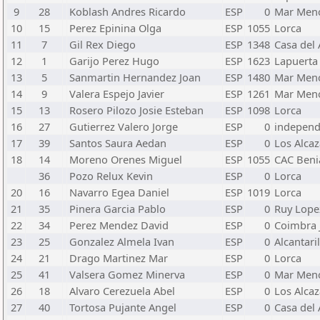
9
28
Koblash Andres Ricardo
ESP
0
Mar Men
10
15
Perez Epinina Olga
ESP
1055
Lorca
11
7
Gil Rex Diego
ESP
1348
Casa del 
12
1
Garijo Perez Hugo
ESP
1623
Lapuerta
13
5
Sanmartin Hernandez Joan
ESP
1480
Mar Men
14
9
Valera Espejo Javier
ESP
1261
Mar Men
15
13
Rosero Pilozo Josie Esteban
ESP
1098
Lorca
16
27
Gutierrez Valero Jorge
ESP
0
indepen
17
39
Santos Saura Aedan
ESP
0
Los Alcaz
18
14
Moreno Orenes Miguel
ESP
1055
CAC Beni
36
Pozo Relux Kevin
ESP
0
Lorca
20
16
Navarro Egea Daniel
ESP
1019
Lorca
21
35
Pinera Garcia Pablo
ESP
0
Ruy Lope
22
34
Perez Mendez David
ESP
0
Coimbra 
23
25
Gonzalez Almela Ivan
ESP
0
Alcantaril
24
21
Drago Martinez Mar
ESP
0
Lorca
25
41
Valsera Gomez Minerva
ESP
0
Mar Men
26
18
Alvaro Cerezuela Abel
ESP
0
Los Alcaz
27
40
Tortosa Pujante Angel
ESP
0
Casa del 