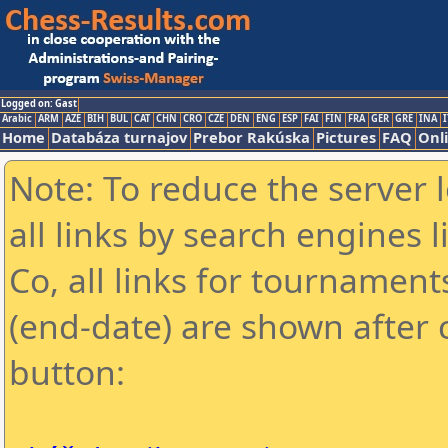
Logged on: Gast
Arabic
ARM
AZE
BIH
BUL
CAT
CHN
CRO
CZE
DEN
ENG
ESP
FAI
FIN
FRA
GER
GRE
INA
I
Home
Databáza turnajov
Prebor Rakúska
Pictures
FAQ
Onl
Note: To reduce the server 
all links by search engines
Co, all links for tournamen
(end-date) are shown after c
button: