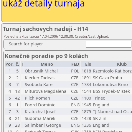
ukáž detaily turnaja
Turnaj sachovych nadeji - H14
Posledná aktualizácia 17.04.2006 12:38:38, Creator/Last Upload:
Search for player
Konečné poradie po 9 kolách
Por.
č.
T
Meno
FED
Elo
Klub
1
5
Obrusnik Michal
POL
1818
Rzemioslo Ratiborz
2
2
Klecker Tadeas
CZE
1891
SK Oaza Praha
3
7
Svoboda Karel
CZE
1784
Lokomotiva Brno
4
18
Miturova Magdalena
CZE
1544
BSS Frydek-Mistek
5
42
Pilch Roman
CZE
1100
Trinec
6
1
Foord Dominic
ENG
1945
England
7
3
Kratochvil Josef
CZE
1875
TJ Namest nad Osl
8
21
Sudoma Marek
CZE
1428
SK Zlin
9
28
Salimbeni George
ENG
1336
England
10
8
Padysak Tomas
SVK
1758
KSN Bratislava