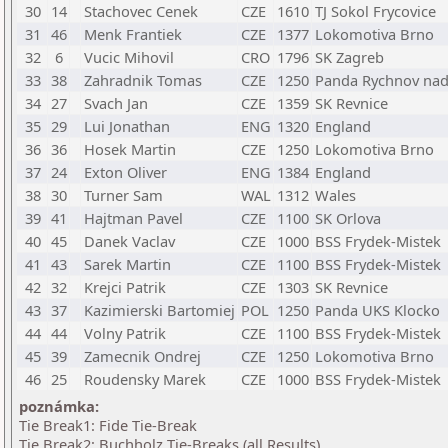
30
14
Stachovec Cenek
CZE
1610
TJ Sokol Frycovice
31
46
Menk Frantiek
CZE
1377
Lokomotiva Brno
32
6
Vucic Mihovil
CRO
1796
SK Zagreb
33
38
Zahradnik Tomas
CZE
1250
Panda Rychnov na
34
27
Svach Jan
CZE
1359
SK Revnice
35
29
Lui Jonathan
ENG
1320
England
36
36
Hosek Martin
CZE
1250
Lokomotiva Brno
37
24
Exton Oliver
ENG
1384
England
38
30
Turner Sam
WAL
1312
Wales
39
41
Hajtman Pavel
CZE
1100
SK Orlova
40
45
Danek Vaclav
CZE
1000
BSS Frydek-Mistek
41
43
Sarek Martin
CZE
1100
BSS Frydek-Mistek
42
32
Krejci Patrik
CZE
1303
SK Revnice
43
37
Kazimierski Bartomiej
POL
1250
Panda UKS Klocko
44
44
Volny Patrik
CZE
1100
BSS Frydek-Mistek
45
39
Zamecnik Ondrej
CZE
1250
Lokomotiva Brno
46
25
Roudensky Marek
CZE
1000
BSS Frydek-Mistek
poznámka:
Tie Break1: Fide Tie-Break
Tie Break2: Buchholz Tie-Breaks (all Results)