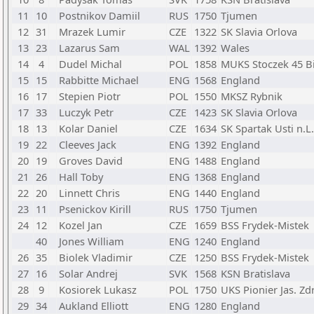
11
10
Postnikov Damiil
RUS
1750
Tjumen
12
31
Mrazek Lumir
CZE
1322
SK Slavia Orlova
13
23
Lazarus Sam
WAL
1392
Wales
14
4
Dudel Michal
POL
1858
MUKS Stoczek 45 Bi
15
15
Rabbitte Michael
ENG
1568
England
16
17
Stepien Piotr
POL
1550
MKSZ Rybnik
17
33
Luczyk Petr
CZE
1423
SK Slavia Orlova
18
13
Kolar Daniel
CZE
1634
SK Spartak Usti n.L.
19
22
Cleeves Jack
ENG
1392
England
20
19
Groves David
ENG
1488
England
21
26
Hall Toby
ENG
1368
England
22
20
Linnett Chris
ENG
1440
England
23
11
Psenickov Kirill
RUS
1750
Tjumen
24
12
Kozel Jan
CZE
1659
BSS Frydek-Mistek
40
Jones William
ENG
1240
England
26
35
Biolek Vladimir
CZE
1250
BSS Frydek-Mistek
27
16
Solar Andrej
SVK
1568
KSN Bratislava
28
9
Kosiorek Lukasz
POL
1750
UKS Pionier Jas. Zd
29
34
Aukland Elliott
ENG
1280
England