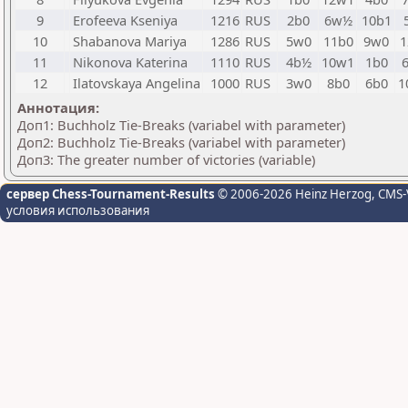
9
Erofeeva Kseniya
1216
RUS
2b0
6w½
10b1
10
Shabanova Mariya
1286
RUS
5w0
11b0
9w0
1
11
Nikonova Katerina
1110
RUS
4b½
10w1
1b0
12
Ilatovskaya Angelina
1000
RUS
3w0
8b0
6b0
1
Аннотация:
Доп1: Buchholz Tie-Breaks (variabel with parameter)
Доп2: Buchholz Tie-Breaks (variabel with parameter)
Доп3: The greater number of victories (variable)
сервер Chess-Tournament-Results
© 2006-2026 Heinz Herzog
, CMS-
условия использования