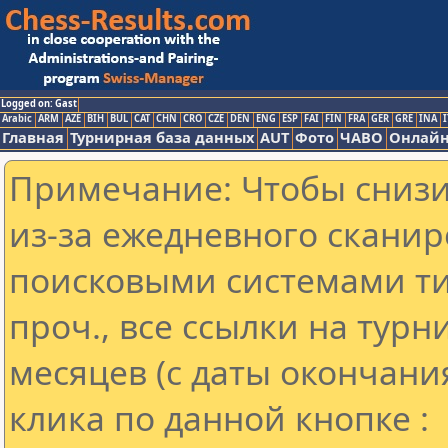
Logged on: Gast
Arabic
ARM
AZE
BIH
BUL
CAT
CHN
CRO
CZE
DEN
ENG
ESP
FAI
FIN
FRA
GER
GRE
INA
I
Главная
Турнирная база данных
AUT
Фото
ЧАВО
Онлайн
Примечание: Чтобы снизит
из-за ежедневного сканир
поисковыми системами ти
проч., все ссылки на тур
месяцев (с даты окончани
клика по данной кнопке :