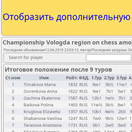
Отобразить дополнительну
Championship Vologda region on chess amo
Последнее обновление12.04.2018 23:03:13, Автор/Последняя загрузка: Orlo
Search for player
Итоговое положение после 9 туров
Ст.ном
Имя
Рейт.
ФЕД.
1.Тур
2.Тур
3.Тур
4
1
Timakova Maria
1832
RUS
8w1
3b½
11w1
2
Gorenkova Anna
1622
RUS
9w1
7b1
5w1
3
Gachina Ekaterina
1587
RUS
12b1
1w½
7b1
4
Baikova Polina
1403
RUS
11w½
5b½
8w1
5
Kruglova Elizaveta
1357
RUS
10b1
4w½
2b0
6
Shabanova Vasilisa
1247
RUS
7w0
9b½
12w1
1
7
Tarasova Anastasia
1731
RUS
6b1
2w0
3w0
8
Filyukova Evgenia
1294
RUS
1b0
12w1
4b0